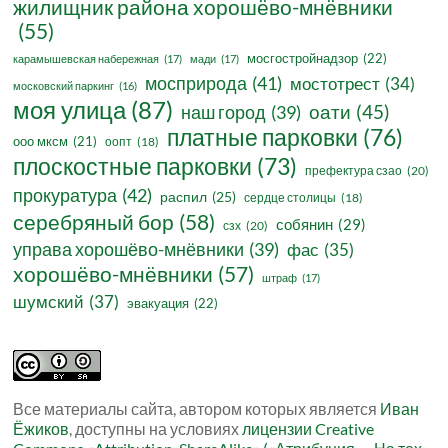
жилищник района хорошёво-мнёвники
(55)
мосгостройнадзор
(22)
карамышевская набережная
(17)
мади
(17)
мосприрода
(41)
мостотрест
(34)
московский паркинг
(16)
моя улица
(87)
оати
(45)
наш город
(39)
платные парковки
(76)
ооо мксм
(21)
оопт
(18)
плоскостные парковки
(73)
префектура сзао
(20)
прокуратура
(42)
распил
(25)
сердце столицы
(18)
серебряный бор
(58)
собянин
(29)
сзх
(20)
управа хорошёво-мнёвники
(39)
фас
(35)
хорошёво-мнёвники
(57)
штраф
(17)
шумский
(37)
эвакуация
(22)
Все материалы сайта, автором которых является
Иван
Ёжиков
, доступны на условиях
лицензии Creative