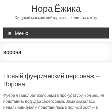
Перейти
Нора Ёжика
к
содержимому
Хищный московский юрист выходит на охоту
Меню
ворона
Новый фуерический персонаж —
Ворона
Фуера я задолбал жалобами в прокуратуру и он решил
подставить под удар своего зама. Зама оказалась
недальновидная и подставилась в полный рост — в