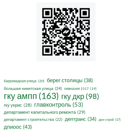
берег столицы
(38)
баррикадная улица
(20)
большая никитская улица
(24)
гимназия 1517
(19)
гку ампп
(163)
гку дкр
(98)
главконтроль
(53)
гку укрис
(28)
департамент капитального ремонта
(29)
дептранс
(34)
департамент строительства
(22)
дон-строй
(17)
дпиоос
(43)