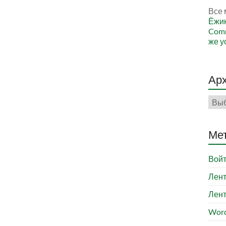
Все 
Ёжи
Comm
же у
Ар
Арх
Ме
Вой
Лент
Лент
Word