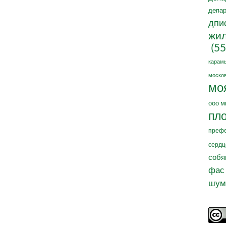
депар
дпи
жил
(55
карам
москов
мо
ооо м
пл
префе
сердц
собя
фас
шум