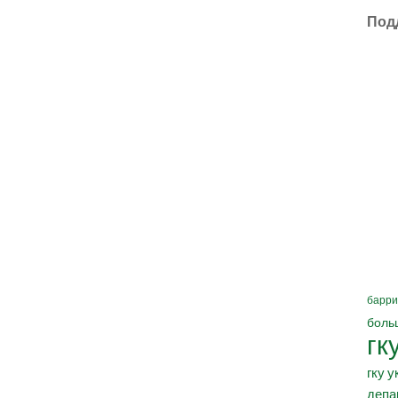
Под
барри
боль
гк
гку у
депа