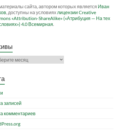
материалы сайта, автором которых является
Иван
ков
, доступны на условиях
лицензии Creative
ons «Attribution-ShareAlike» («Атрибуция — На тех
словиях») 4.0 Всемирная
.
хивы
ивы
та
ти
а записей
а комментариев
Press.org