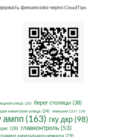
держать финансово через CloudTips
берег столицы
(38)
кадная улица
(20)
шая никитская улица
(24)
гимназия 1517
(19)
у ампп
(163)
гку дкр
(98)
главконтроль
(53)
крис
(28)
ртамент капитального ремонта
(29)