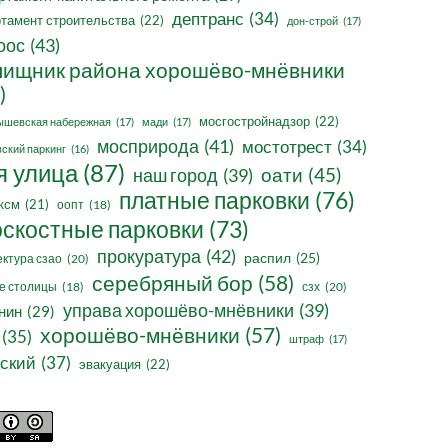
дептранс
(34)
тамент строительства
(22)
дон-строй
(17)
оос
(43)
ищник района хорошёво-мнёвники
)
мосгостройнадзор
(22)
ышевская набережная
(17)
мади
(17)
мосприрода
(41)
мостотрест
(34)
ский паркинг
(16)
я улица
(87)
оати
(45)
наш город
(39)
платные парковки
(76)
ксм
(21)
оопт
(18)
оскостные парковки
(73)
прокуратура
(42)
распил
(25)
ктура сзао
(20)
серебряный бор
(58)
сзх
(20)
е столицы
(18)
управа хорошёво-мнёвники
(39)
нин
(29)
хорошёво-мнёвники
(57)
(35)
штраф
(17)
ский
(37)
эвакуация
(22)