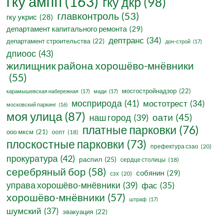
гку ампп
(163)
гку дкр
(98)
главконтроль
(53)
гку укрис
(28)
департамент капитального ремонта
(29)
дептранс
(34)
департамент строительства
(22)
дон-строй
(17)
дпиоос
(43)
жилищник района хорошёво-мнёвники
(55)
мосгостройнадзор
(22)
карамышевская набережная
(17)
мади
(17)
мосприрода
(41)
мостотрест
(34)
московский паркинг
(16)
моя улица
(87)
оати
(45)
наш город
(39)
платные парковки
(76)
ооо мксм
(21)
оопт
(18)
плоскостные парковки
(73)
префектура сзао
(20)
прокуратура
(42)
распил
(25)
сердце столицы
(18)
серебряный бор
(58)
собянин
(29)
сзх
(20)
управа хорошёво-мнёвники
(39)
фас
(35)
хорошёво-мнёвники
(57)
штраф
(17)
шумский
(37)
эвакуация
(22)