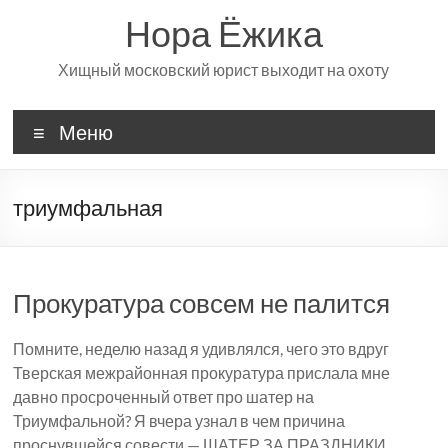
Перейти
Нора Ёжика
к
содержимому
Хищный московский юрист выходит на охоту
Меню
триумфальная
Прокуратура совсем не палится
Помните, неделю назад я удивлялся, чего это вдруг
Тверская межрайонная прокуратура прислала мне
давно просроченный ответ про шатер на
Триумфальной? Я вчера узнал в чем причина
проснувшейся совести — ШАТЕР ЗА ПРАЗДНИКИ