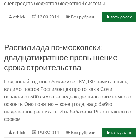
счет средств бюджетов бюджетной системы
ezhick
13.03.2014
Без рубрики
Читать далее
Распилиада по-московски:
двадцатикратное превышение
срока строительства
Под новый год мое обожаемое ГКУ ДКР начитавшись,
видимо, постов Роспиловцев про то, как в Сочи
осваивают 600 лямов за неделю, решило тоже немного
освоить. Оно понятно — конец года, надо бабло
выделенное распихать. И набабахали 15 контрактов со
сроком
ezhick
19.02.2014
Без рубрики
Читать далее