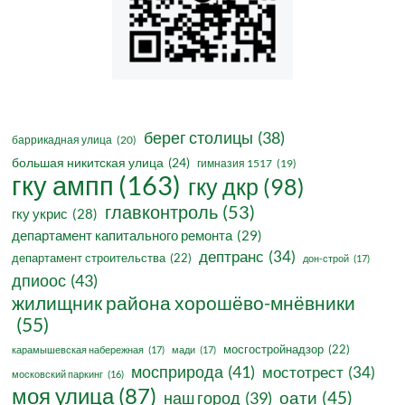
берег столицы
(38)
баррикадная улица
(20)
большая никитская улица
(24)
гимназия 1517
(19)
гку ампп
(163)
гку дкр
(98)
главконтроль
(53)
гку укрис
(28)
департамент капитального ремонта
(29)
дептранс
(34)
департамент строительства
(22)
дон-строй
(17)
дпиоос
(43)
жилищник района хорошёво-мнёвники
(55)
мосгостройнадзор
(22)
карамышевская набережная
(17)
мади
(17)
мосприрода
(41)
мостотрест
(34)
московский паркинг
(16)
моя улица
(87)
оати
(45)
наш город
(39)