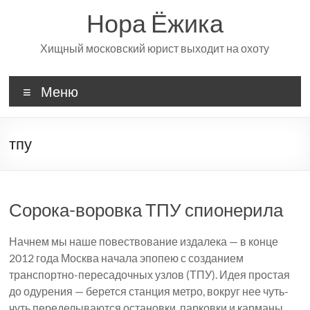
Перейти
Нора Ёжика
к
содержимому
Хищный московский юрист выходит на охоту
Меню
тпу
Сорока-воровка ТПУ спионерила
Начнем мы наше повествование издалека — в конце
2012 года Москва начала эпопею с созданием
транспортно-пересадочных узлов (ТПУ). Идея простая
до одурения — берется станция метро, вокруг нее чуть-
чуть переделываются остановки, парковки и карманы