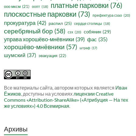
платные парковки
(76)
ооо мксм
(21)
оопт
(18)
плоскостные парковки
(73)
префектура сзао
(20)
прокуратура
(42)
распил
(25)
сердце столицы
(18)
серебряный бор
(58)
собянин
(29)
сзх
(20)
управа хорошёво-мнёвники
(39)
фас
(35)
хорошёво-мнёвники
(57)
штраф
(17)
шумский
(37)
эвакуация
(22)
Все материалы сайта, автором которых является
Иван
Ёжиков
, доступны на условиях
лицензии Creative
Commons «Attribution-ShareAlike» («Атрибуция — На тех
же условиях») 4.0 Всемирная
.
Архивы