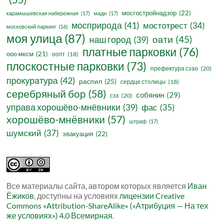
мосгостройнадзор
(22)
карамышевская набережная
(17)
мади
(17)
мосприрода
(41)
мостотрест
(34)
московский паркинг
(16)
моя улица
(87)
оати
(45)
наш город
(39)
платные парковки
(76)
ооо мксм
(21)
оопт
(18)
плоскостные парковки
(73)
префектура сзао
(20)
прокуратура
(42)
распил
(25)
сердце столицы
(18)
серебряный бор
(58)
собянин
(29)
сзх
(20)
управа хорошёво-мнёвники
(39)
фас
(35)
хорошёво-мнёвники
(57)
штраф
(17)
шумский
(37)
эвакуация
(22)
Все материалы сайта, автором которых является
Иван
Ёжиков
, доступны на условиях
лицензии Creative
Commons «Attribution-ShareAlike» («Атрибуция — На тех
же условиях») 4.0 Всемирная
.