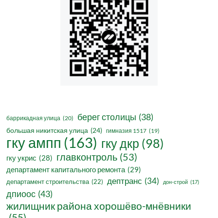
берег столицы
(38)
баррикадная улица
(20)
большая никитская улица
(24)
гимназия 1517
(19)
гку ампп
(163)
гку дкр
(98)
главконтроль
(53)
гку укрис
(28)
департамент капитального ремонта
(29)
дептранс
(34)
департамент строительства
(22)
дон-строй
(17)
дпиоос
(43)
жилищник района хорошёво-мнёвники
(55)