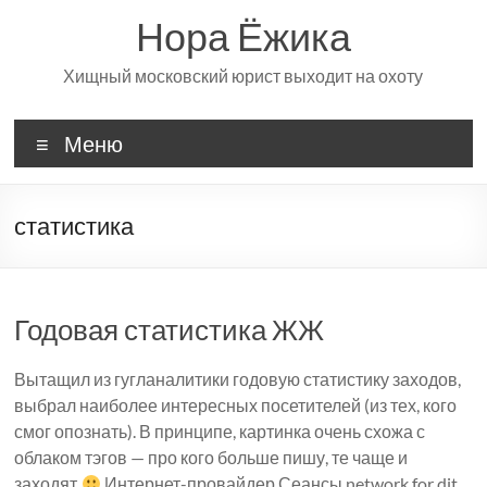
Перейти
Нора Ёжика
к
содержимому
Хищный московский юрист выходит на охоту
Меню
статистика
Годовая статистика ЖЖ
Вытащил из гугланалитики годовую статистику заходов,
выбрал наиболее интересных посетителей (из тех, кого
смог опознать). В принципе, картинка очень схожа с
облаком тэгов — про кого больше пишу, те чаще и
заходят
Интернет-провайдер Сеансы network for dit