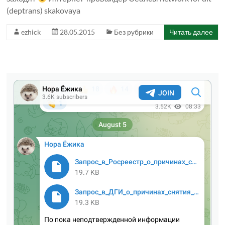
(deptrans) skakovaya
ezhick
28.05.2015
Без рубрики
Читать далее