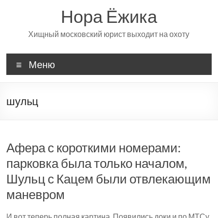
Перейти
Нора Ёжика
к
содержимому
Хищный московский юрист выходит на охоту
Меню
шульц
Афера с короткими номерами:
парковка была только началом,
Шульц с Кацем были отвлекающим
маневром
И вот теперь полная картина. Появились доки и по МТСу.