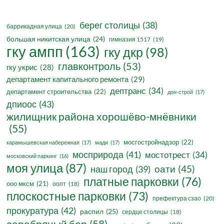
берег столицы
(38)
баррикадная улица
(20)
большая никитская улица
(24)
гимназия 1517
(19)
гку ампп
(163)
гку дкр
(98)
главконтроль
(53)
гку укрис
(28)
департамент капитального ремонта
(29)
дептранс
(34)
департамент строительства
(22)
дон-строй
(17)
дпиоос
(43)
жилищник района хорошёво-мнёвники
(55)
мосгостройнадзор
(22)
карамышевская набережная
(17)
мади
(17)
мосприрода
(41)
мостотрест
(34)
московский паркинг
(16)
моя улица
(87)
оати
(45)
наш город
(39)
платные парковки
(76)
ооо мксм
(21)
оопт
(18)
плоскостные парковки
(73)
префектура сзао
(20)
прокуратура
(42)
распил
(25)
сердце столицы
(18)
серебряный бор
(58)