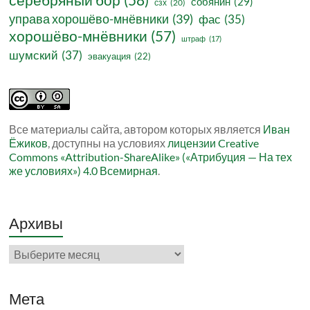
собянин
(29)
сзх
(20)
управа хорошёво-мнёвники
(39)
фас
(35)
хорошёво-мнёвники
(57)
штраф
(17)
шумский
(37)
эвакуация
(22)
Все материалы сайта, автором которых является
Иван
Ёжиков
, доступны на условиях
лицензии Creative
Commons «Attribution-ShareAlike» («Атрибуция — На тех
же условиях») 4.0 Всемирная
.
Архивы
Архивы
Мета