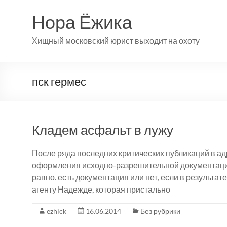
Перейти
к
Нора Ёжика
содержимому
Хищный московский юрист выходит на охоту
пск гермес
Кладем асфальт в лужу
После ряда последних критических публикаций в ад
оформления исходно-разрешительной документации,
равно. есть документация или нет, если в результат
агенту Надежде, которая пристально
ezhick
16.06.2014
Без рубрики