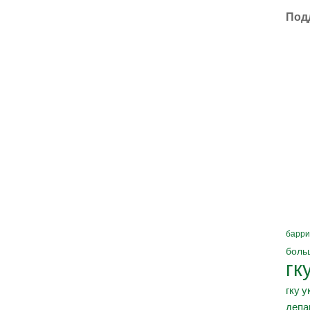
Под
барри
боль
гк
гку у
депа