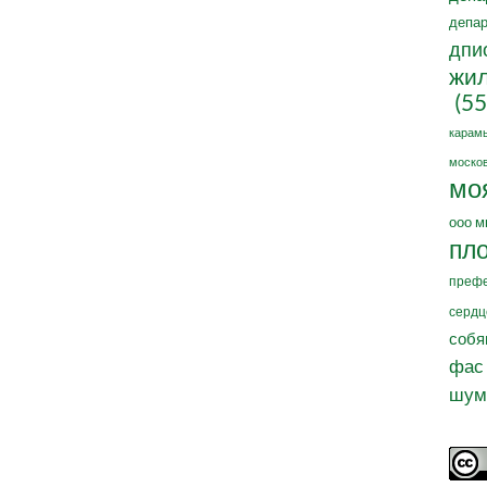
депар
дпи
жил
(55
карам
москов
мо
ооо м
пл
префе
сердц
собя
фас
шум