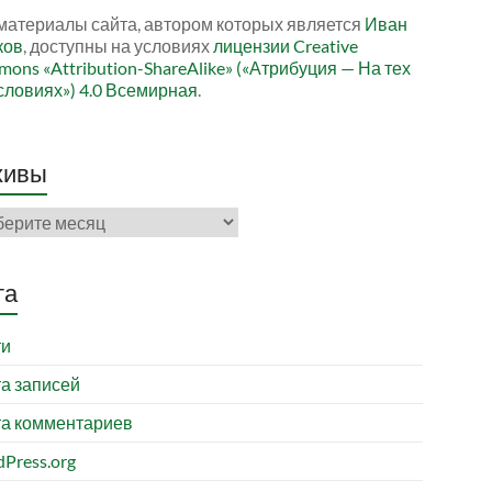
материалы сайта, автором которых является
Иван
ков
, доступны на условиях
лицензии Creative
ons «Attribution-ShareAlike» («Атрибуция — На тех
словиях») 4.0 Всемирная
.
хивы
ивы
та
ти
а записей
а комментариев
Press.org