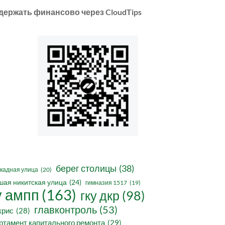
держать финансово через CloudTips
берег столицы
(38)
кадная улица
(20)
шая никитская улица
(24)
гимназия 1517
(19)
у ампп
(163)
гку дкр
(98)
главконтроль
(53)
крис
(28)
ртамент капитального ремонта
(29)