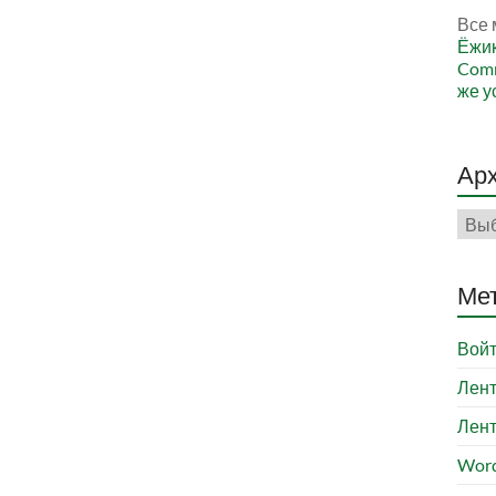
Все 
Ёжи
Comm
же у
Ар
Арх
Ме
Вой
Лент
Лент
Word