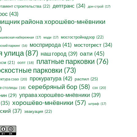
дептранс
(34)
тамент строительства
(22)
дон-строй
(17)
оос
(43)
ищник района хорошёво-мнёвники
)
мосгостройнадзор
(22)
ышевская набережная
(17)
мади
(17)
мосприрода
(41)
мостотрест
(34)
ский паркинг
(16)
я улица
(87)
оати
(45)
наш город
(39)
платные парковки
(76)
ксм
(21)
оопт
(18)
оскостные парковки
(73)
прокуратура
(42)
распил
(25)
ктура сзао
(20)
серебряный бор
(58)
сзх
(20)
е столицы
(18)
управа хорошёво-мнёвники
(39)
нин
(29)
хорошёво-мнёвники
(57)
(35)
штраф
(17)
ский
(37)
эвакуация
(22)