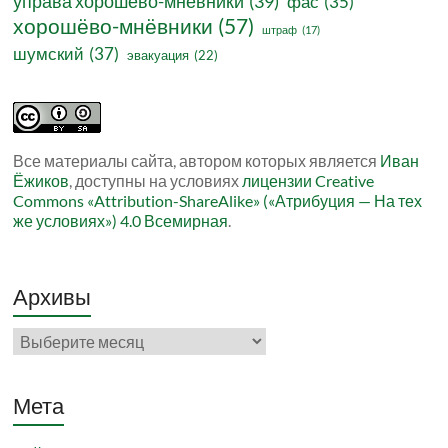
управа хорошёво-мнёвники
(39)
фас
(35)
хорошёво-мнёвники
(57)
штраф
(17)
шумский
(37)
эвакуация
(22)
Все материалы сайта, автором которых является
Иван
Ёжиков
, доступны на условиях
лицензии Creative
Commons «Attribution-ShareAlike» («Атрибуция — На тех
же условиях») 4.0 Всемирная
.
Архивы
Архивы
Мета