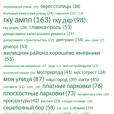
берег столицы
(38)
баррикадная улица
(20)
большая никитская улица
(24)
гимназия 1517
(19)
гку ампп
(163)
гку дкр
(98)
главконтроль
(53)
гку укрис
(28)
департамент капитального ремонта
(29)
дептранс
(34)
департамент строительства
(22)
дон-строй
(17)
дпиоос
(43)
жилищник района хорошёво-мнёвники
(55)
мосгостройнадзор
(22)
карамышевская набережная
(17)
мади
(17)
мосприрода
(41)
мостотрест
(34)
московский паркинг
(16)
моя улица
(87)
оати
(45)
наш город
(39)
платные парковки
(76)
ооо мксм
(21)
оопт
(18)
плоскостные парковки
(73)
префектура сзао
(20)
прокуратура
(42)
распил
(25)
сердце столицы
(18)
серебряный бор
(58)
собянин
(29)
сзх
(20)