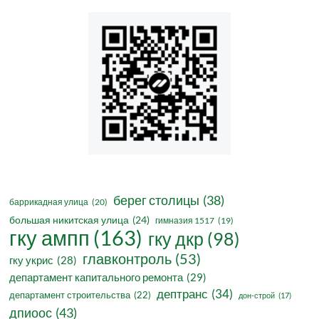
берег столицы
(38)
баррикадная улица
(20)
большая никитская улица
(24)
гимназия 1517
(19)
гку ампп
(163)
гку дкр
(98)
главконтроль
(53)
гку укрис
(28)
департамент капитального ремонта
(29)
дептранс
(34)
департамент строительства
(22)
дон-строй
(17)
дпиоос
(43)