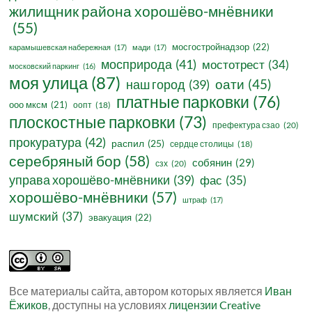
жилищник района хорошёво-мнёвники
(55)
мосгостройнадзор
(22)
карамышевская набережная
(17)
мади
(17)
мосприрода
(41)
мостотрест
(34)
московский паркинг
(16)
моя улица
(87)
оати
(45)
наш город
(39)
платные парковки
(76)
ооо мксм
(21)
оопт
(18)
плоскостные парковки
(73)
префектура сзао
(20)
прокуратура
(42)
распил
(25)
сердце столицы
(18)
серебряный бор
(58)
собянин
(29)
сзх
(20)
управа хорошёво-мнёвники
(39)
фас
(35)
хорошёво-мнёвники
(57)
штраф
(17)
шумский
(37)
эвакуация
(22)
Все материалы сайта, автором которых является
Иван
Ёжиков
, доступны на условиях
лицензии Creative