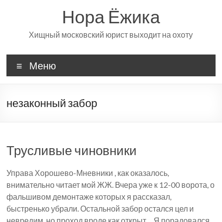
Перейти
Нора Ёжика
к
содержимому
Хищный московский юрист выходит на охоту
Меню
незаконный забор
Трусливые чиновники
Управа Хорошево-Мневники , как оказалось,
внимательно читает мой ЖЖ. Вчера уже к 12-00 ворота, о
фальшивом демонтаже которых я рассказал,
быстренько убрали. Остальной забор остался цел и
невредим, но проход вроде как открыт… Я порадовался