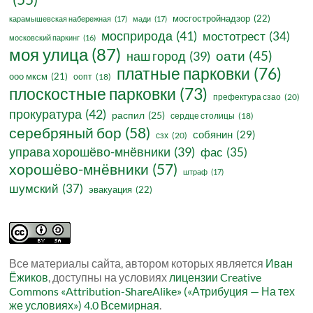
мосгостройнадзор
(22)
карамышевская набережная
(17)
мади
(17)
мосприрода
(41)
мостотрест
(34)
московский паркинг
(16)
моя улица
(87)
оати
(45)
наш город
(39)
платные парковки
(76)
ооо мксм
(21)
оопт
(18)
плоскостные парковки
(73)
префектура сзао
(20)
прокуратура
(42)
распил
(25)
сердце столицы
(18)
серебряный бор
(58)
собянин
(29)
сзх
(20)
управа хорошёво-мнёвники
(39)
фас
(35)
хорошёво-мнёвники
(57)
штраф
(17)
шумский
(37)
эвакуация
(22)
Все материалы сайта, автором которых является
Иван
Ёжиков
, доступны на условиях
лицензии Creative
Commons «Attribution-ShareAlike» («Атрибуция — На тех
же условиях») 4.0 Всемирная
.