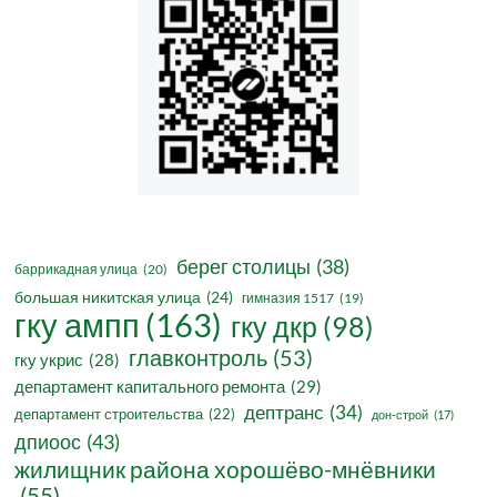
берег столицы
(38)
баррикадная улица
(20)
большая никитская улица
(24)
гимназия 1517
(19)
гку ампп
(163)
гку дкр
(98)
главконтроль
(53)
гку укрис
(28)
департамент капитального ремонта
(29)
дептранс
(34)
департамент строительства
(22)
дон-строй
(17)
дпиоос
(43)
жилищник района хорошёво-мнёвники
(55)