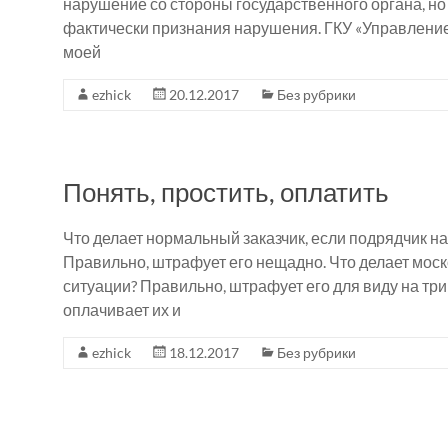
нарушение со стороны государственного органа, но 
фактически признания нарушения. ГКУ «Управление
моей
ezhick
20.12.2017
Без рубрики
Понять, простить, оплатить
Что делает нормальный заказчик, если подрядчик н
Правильно, штрафует его нещадно. Что делает моск
ситуации? Правильно, штрафует его для виду на три
оплачивает их и
ezhick
18.12.2017
Без рубрики