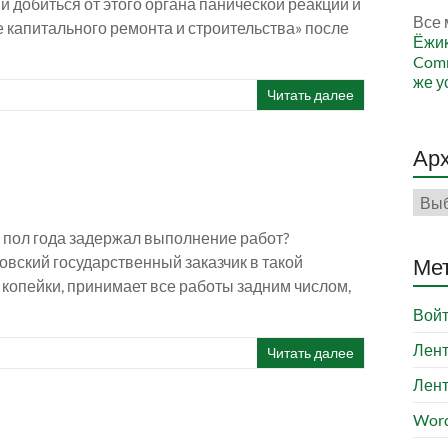
и добиться от этого органа панической реакции и
Все 
 капитального ремонта и строительства» после
Ёжи
Comm
же у
Читать далее
Ар
Арх
а пол года задержал выполнение работ?
овский государственный заказчик в такой
Ме
 копейки, принимает все работы задним числом,
Вой
Лент
Читать далее
Лент
Word