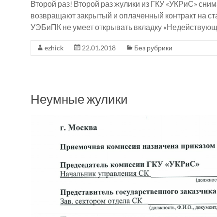
Второй раз! Второй раз жулики из ГКУ «УКРиС» сни
возвращают закрытый и оплаченный контракт на ста
УЭБиПК не умеет открывать вкладку «Недействующие
ezhick
22.01.2018
Без рубрики
Неумные жулики