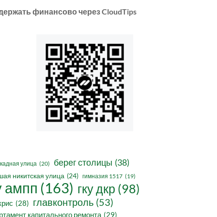
держать финансово через CloudTips
берег столицы
(38)
кадная улица
(20)
шая никитская улица
(24)
гимназия 1517
(19)
у ампп
(163)
гку дкр
(98)
главконтроль
(53)
крис
(28)
ртамент капитального ремонта
(29)