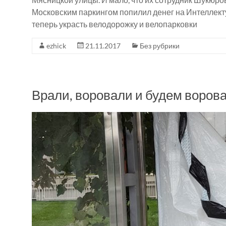
Московским паркингом попилил денег на Интеллект
теперь украсть велодорожку и велопарковки
ezhick
21.11.2017
Без рубрики
Врали, воровали и будем воров