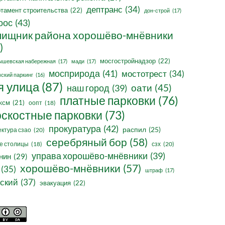
дептранс
(34)
тамент строительства
(22)
дон-строй
(17)
оос
(43)
ищник района хорошёво-мнёвники
)
мосгостройнадзор
(22)
ышевская набережная
(17)
мади
(17)
мосприрода
(41)
мостотрест
(34)
ский паркинг
(16)
я улица
(87)
оати
(45)
наш город
(39)
платные парковки
(76)
ксм
(21)
оопт
(18)
оскостные парковки
(73)
прокуратура
(42)
распил
(25)
ктура сзао
(20)
серебряный бор
(58)
сзх
(20)
е столицы
(18)
управа хорошёво-мнёвники
(39)
нин
(29)
хорошёво-мнёвники
(57)
(35)
штраф
(17)
ский
(37)
эвакуация
(22)