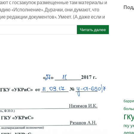
мают с госзакупок размещенные там материалы и
Под
дию «Исполнение». Дурачки, они думают, что
 редакции документов». Умеет. (А даже если и
Читать далее
барри
боль
гк
гку у
депа