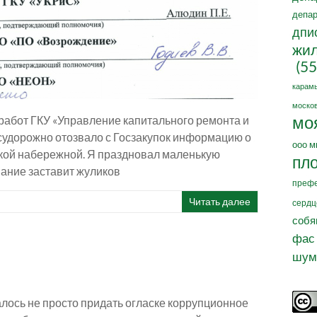
депар
дпи
жил
(55
карам
москов
мо
абот ГКУ «Управление капитального ремонта и
судорожно отозвало с Госзакупок информацию о
ооо м
кой набережной. Я праздновал маленькую
пл
мание заставит жуликов
префе
Читать далее
сердц
собя
фас
шум
алось не просто придать огласке коррупционное