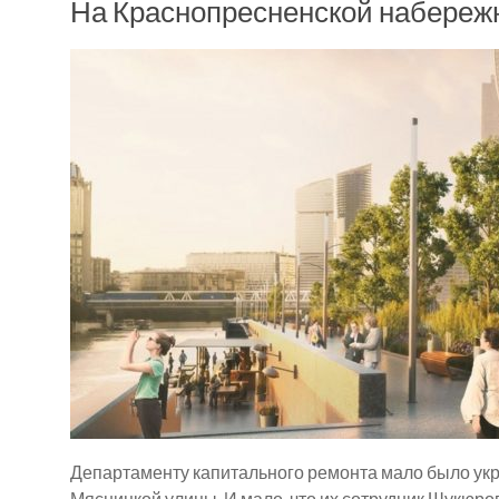
На Краснопресненской набереж
Департаменту капитального ремонта мало было укр
Мясницкой улицы. И мало, что их сотрудник Шукюров 