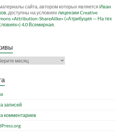
материалы сайта, автором которых является
Иван
ков
, доступны на условиях
лицензии Creative
ons «Attribution-ShareAlike» («Атрибуция — На тех
словиях») 4.0 Всемирная
.
хивы
ивы
та
ти
а записей
а комментариев
Press.org