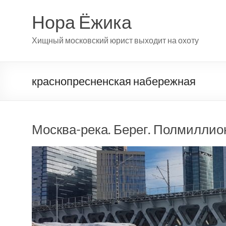
Перейти
к
Нора Ёжика
содержимому
Хищный московский юрист выходит на охоту
краснопресненская набережная
Москва-река. Берег. Полмиллион