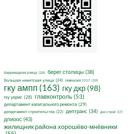
берег столицы
(38)
баррикадная улица
(20)
большая никитская улица
(24)
гимназия 1517
(19)
гку ампп
(163)
гку дкр
(98)
главконтроль
(53)
гку укрис
(28)
департамент капитального ремонта
(29)
дептранс
(34)
департамент строительства
(22)
дон-строй
(17)
дпиоос
(43)
жилищник района хорошёво-мнёвники
(55)