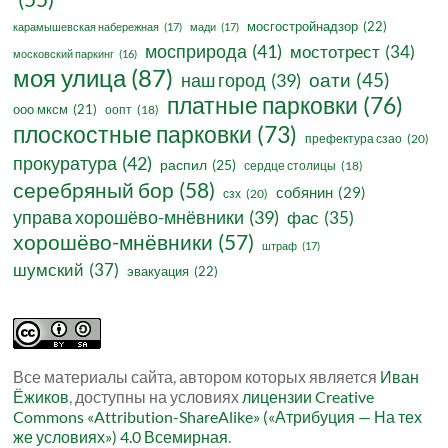
мосгостройнадзор
(22)
карамышевская набережная
(17)
мади
(17)
мосприрода
(41)
мостотрест
(34)
московский паркинг
(16)
моя улица
(87)
оати
(45)
наш город
(39)
платные парковки
(76)
ооо мксм
(21)
оопт
(18)
плоскостные парковки
(73)
префектура сзао
(20)
прокуратура
(42)
распил
(25)
сердце столицы
(18)
серебряный бор
(58)
собянин
(29)
сзх
(20)
управа хорошёво-мнёвники
(39)
фас
(35)
хорошёво-мнёвники
(57)
штраф
(17)
шумский
(37)
эвакуация
(22)
Все материалы сайта, автором которых является
Иван
Ёжиков
, доступны на условиях
лицензии Creative
Commons «Attribution-ShareAlike» («Атрибуция — На тех
же условиях») 4.0 Всемирная
.