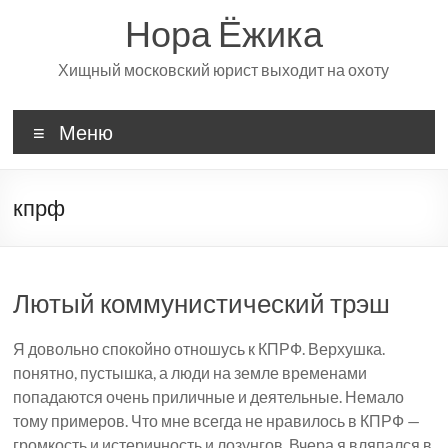
Перейти
Нора Ёжика
к
содержимому
Хищный московский юрист выходит на охоту
Меню
кпрф
Лютый коммунистический трэш
Я довольно спокойно отношусь к КПРФ. Верхушка.
понятно, пустышка, а люди на земле временами
попадаются очень приличные и деятельные. Немало
тому примеров. Что мне всегда не нравилось в КПРФ —
громкость и истеричность и лозунгов. Вчера я вляпался в