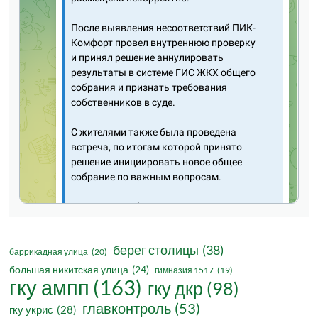
берег столицы
(38)
баррикадная улица
(20)
большая никитская улица
(24)
гимназия 1517
(19)
гку ампп
(163)
гку дкр
(98)
главконтроль
(53)
гку укрис
(28)