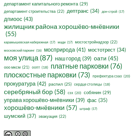
департамент капитального ремонта
(29)
дептранс
(34)
департамент строительства
(22)
дон-строй
(17)
дпиоос
(43)
жилищник района хорошёво-мнёвники
(55)
мосгостройнадзор
(22)
карамышевская набережная
(17)
мади
(17)
мосприрода
(41)
мостотрест
(34)
московский паркинг
(16)
моя улица
(87)
оати
(45)
наш город
(39)
платные парковки
(76)
ооо мксм
(21)
оопт
(18)
плоскостные парковки
(73)
префектура сзао
(20)
прокуратура
(42)
распил
(25)
сердце столицы
(18)
серебряный бор
(58)
собянин
(29)
сзх
(20)
управа хорошёво-мнёвники
(39)
фас
(35)
хорошёво-мнёвники
(57)
штраф
(17)
шумский
(37)
эвакуация
(22)