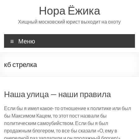
Перейти
Нора Ёжика
к
содержимому
Хищный московский юрист выходит на охоту
Меню
кб стрелка
Наша улица — наши правила
Если бы я имел какое-то отношение к политике или был
бы Максимом Кацем, то этот пост назвали бы
политическим самоубийством. Если бы я был
продажным блогером, то все бы сказали «О, ему в
очередной раз заплатили и он продажный блогер!»