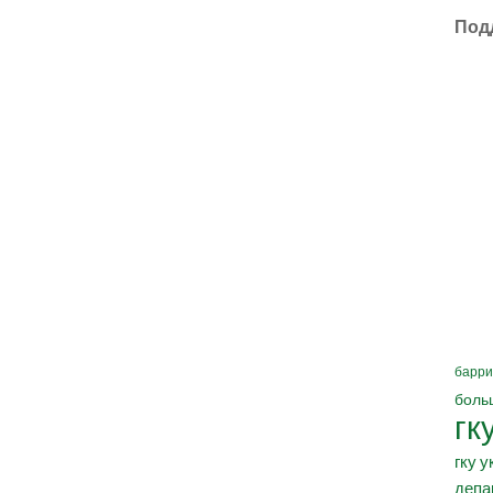
Под
барри
боль
гк
гку у
депа