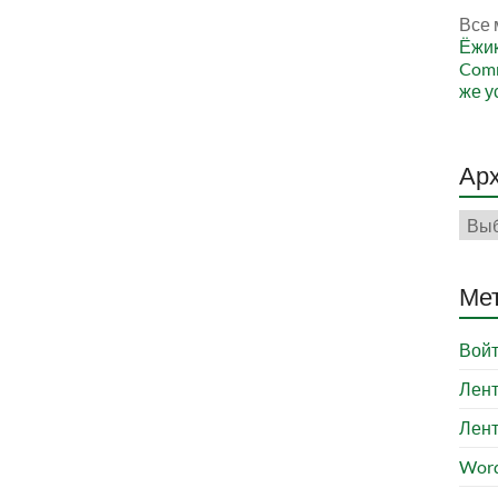
Все 
Ёжи
Comm
же у
Ар
Арх
Ме
Вой
Лент
Лент
Word