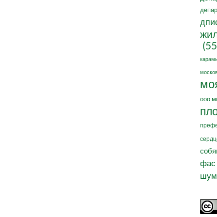
депар
дпи
жил
(55
карам
москов
мо
ооо м
пл
префе
сердц
собя
фас
шум