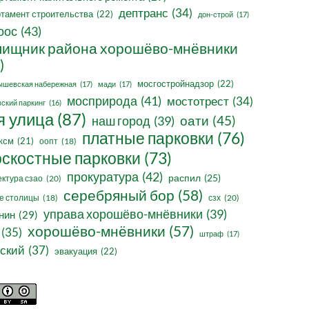
дептранс
(34)
тамент строительства
(22)
дон-строй
(17)
оос
(43)
ищник района хорошёво-мнёвники
)
мосгостройнадзор
(22)
ышевская набережная
(17)
мади
(17)
мосприрода
(41)
мостотрест
(34)
ский паркинг
(16)
я улица
(87)
оати
(45)
наш город
(39)
платные парковки
(76)
ксм
(21)
оопт
(18)
оскостные парковки
(73)
прокуратура
(42)
распил
(25)
ктура сзао
(20)
серебряный бор
(58)
сзх
(20)
е столицы
(18)
управа хорошёво-мнёвники
(39)
нин
(29)
хорошёво-мнёвники
(57)
(35)
штраф
(17)
ский
(37)
эвакуация
(22)