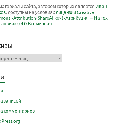
материалы сайта, автором которых является
Иван
ков
, доступны на условиях
лицензии Creative
ons «Attribution-ShareAlike» («Атрибуция — На тех
словиях») 4.0 Всемирная
.
хивы
ивы
та
ти
а записей
а комментариев
Press.org