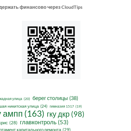
держать финансово через CloudTips
берег столицы
(38)
кадная улица
(20)
шая никитская улица
(24)
гимназия 1517
(19)
у ампп
(163)
гку дкр
(98)
главконтроль
(53)
крис
(28)
ртамент капитального ремонта
(29)