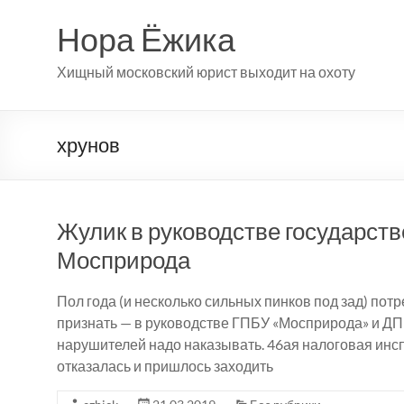
Перейти
к
Нора Ёжика
содержимому
Хищный московский юрист выходит на охоту
хрунов
Жулик в руководстве государст
Мосприрода
Пол года (и несколько сильных пинков под зад) по
признать — в руководстве ГПБУ «Мосприрода» и ДП
нарушителей надо наказывать. 46ая налоговая инс
отказалась и пришлось заходить