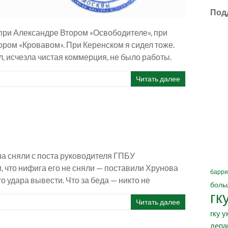
Под
 при Александре Втором «Освободителе», при
ром «Кровавом». При Керенском я сидел тоже.
, исчезла чистая коммерция, не было работы.
Читать далее
на сняли с поста руководителя ГПБУ
 что нифига его не сняли — поставили Хрунова
барри
о удара вывести. Что за беда — никто не
боль
гк
Читать далее
гку у
депа