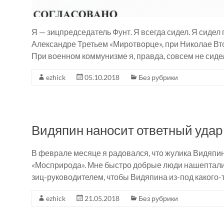
Я — зицпредседатель Фунт. Я всегда сидел. Я сидел
Александре Третьем «Миротворце», при Николае Вто
При военном коммунизме я, правда, совсем не сидел
ezhick
05.10.2018
Без рубрики
Видяпин наносит ответный удар
В феврале месяце я радовался, что жулика Видяпи
«Мосприрода». Мне быстро добрые люди нашептали,
зиц-руководителем, чтобы Видяпина из-под какого-т
ezhick
21.05.2018
Без рубрики