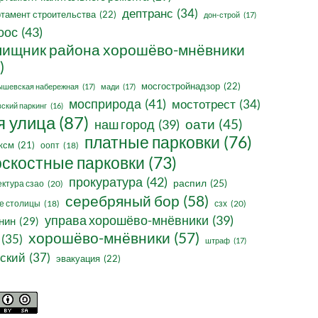
дептранс
(34)
тамент строительства
(22)
дон-строй
(17)
оос
(43)
ищник района хорошёво-мнёвники
)
мосгостройнадзор
(22)
ышевская набережная
(17)
мади
(17)
мосприрода
(41)
мостотрест
(34)
ский паркинг
(16)
я улица
(87)
оати
(45)
наш город
(39)
платные парковки
(76)
ксм
(21)
оопт
(18)
оскостные парковки
(73)
прокуратура
(42)
распил
(25)
ктура сзао
(20)
серебряный бор
(58)
сзх
(20)
е столицы
(18)
управа хорошёво-мнёвники
(39)
нин
(29)
хорошёво-мнёвники
(57)
(35)
штраф
(17)
ский
(37)
эвакуация
(22)