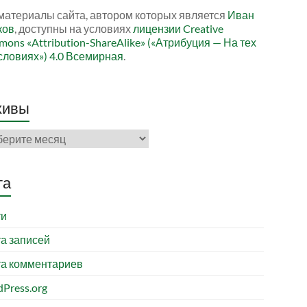
материалы сайта, автором которых является
Иван
ков
, доступны на условиях
лицензии Creative
ons «Attribution-ShareAlike» («Атрибуция — На тех
словиях») 4.0 Всемирная
.
хивы
ивы
та
ти
а записей
а комментариев
Press.org