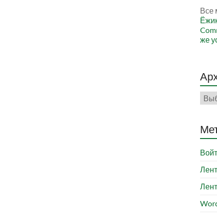
Все 
Ёжи
Comm
же у
Ар
Арх
Ме
Вой
Лент
Лент
Word