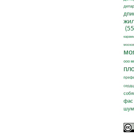
депар
дпи
жил
(55
карам
москов
мо
ооо м
пл
префе
сердц
собя
фас
шум