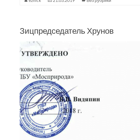
ezhick
21.03.2019
Без рубрики
Зицпредседатель Хрунов