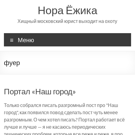
Перейти
Нора Ёжика
к
содержимому
Хищный московский юрист выходит на охоту
Меню
фуер
Портал «Наш город»
Только собрался писать разгромный пост про "Наш
город", как появился повод сделать пост чуть менее
разгромным. О чем хотел писать? Портал работает всё
лучше и лучше — я не касаюсь периодических
технических проблем, которые все реже и реже, я про