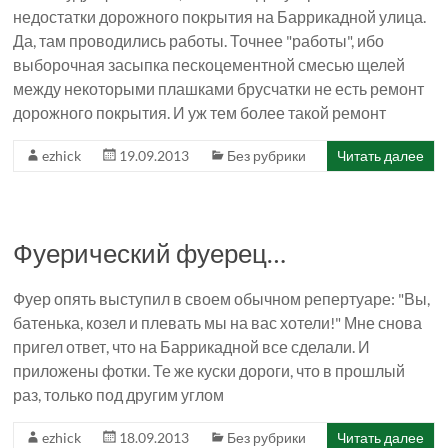
недостатки дорожного покрытия на Баррикадной улица.
Да, там проводились работы. Точнее "работы", ибо
выборочная засыпка пескоцементной смесью щелей
между некоторыми плашками брусчатки не есть ремонт
дорожного покрытия. И уж тем более такой ремонт
ezhick
19.09.2013
Без рубрики
Читать далее
Фуерический фуерец…
Фуер опять выступил в своем обычном репертуаре: "Вы,
батенька, козел и плевать мы на вас хотели!" Мне снова
пригел ответ, что на Баррикадной все сделали. И
приложены фотки. Те же куски дороги, что в прошлый
раз, только под другим углом
ezhick
18.09.2013
Без рубрики
Читать далее