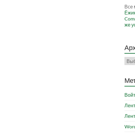
Все 
Ёжи
Comm
же у
Ар
Арх
Ме
Вой
Лент
Лент
Word