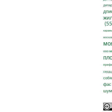
депар
дпи
жил
(55
карам
москов
мо
ооо м
пл
префе
сердц
собя
фас
шум