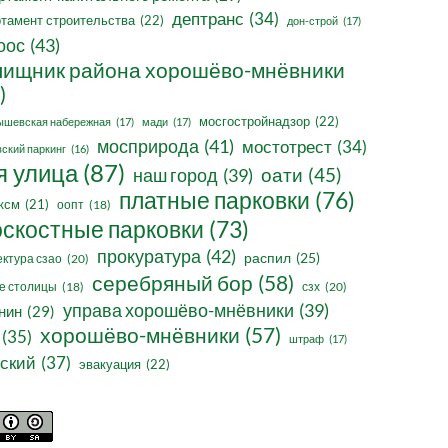
дептранс
(34)
тамент строительства
(22)
дон-строй
(17)
оос
(43)
ищник района хорошёво-мнёвники
)
мосгостройнадзор
(22)
ышевская набережная
(17)
мади
(17)
мосприрода
(41)
мостотрест
(34)
ский паркинг
(16)
я улица
(87)
оати
(45)
наш город
(39)
платные парковки
(76)
ксм
(21)
оопт
(18)
оскостные парковки
(73)
прокуратура
(42)
распил
(25)
ктура сзао
(20)
серебряный бор
(58)
сзх
(20)
е столицы
(18)
управа хорошёво-мнёвники
(39)
нин
(29)
хорошёво-мнёвники
(57)
(35)
штраф
(17)
ский
(37)
эвакуация
(22)