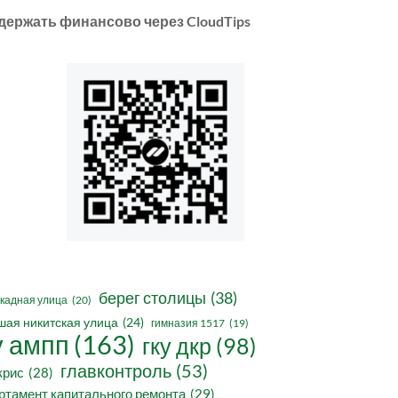
держать финансово через CloudTips
берег столицы
(38)
кадная улица
(20)
шая никитская улица
(24)
гимназия 1517
(19)
у ампп
(163)
гку дкр
(98)
главконтроль
(53)
крис
(28)
ртамент капитального ремонта
(29)