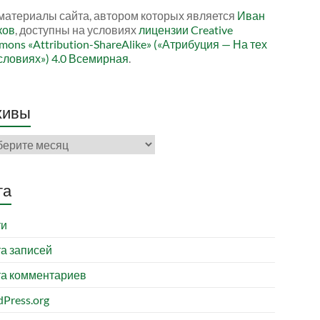
материалы сайта, автором которых является
Иван
ков
, доступны на условиях
лицензии Creative
ons «Attribution-ShareAlike» («Атрибуция — На тех
словиях») 4.0 Всемирная
.
хивы
ивы
та
ти
а записей
а комментариев
Press.org