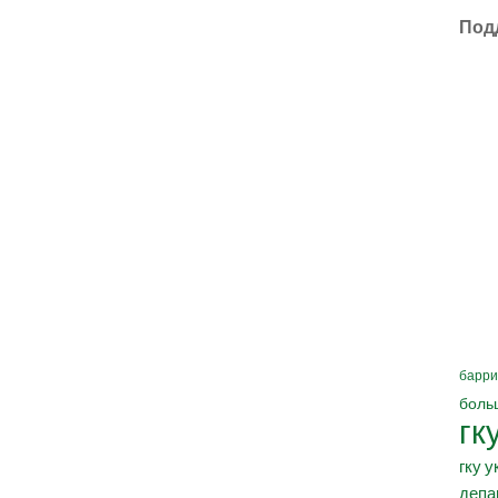
Под
барри
боль
гк
гку у
депа