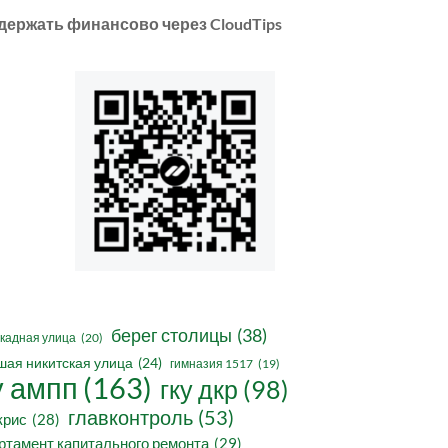
держать финансово через CloudTips
берег столицы
(38)
кадная улица
(20)
шая никитская улица
(24)
гимназия 1517
(19)
у ампп
(163)
гку дкр
(98)
главконтроль
(53)
крис
(28)
ртамент капитального ремонта
(29)