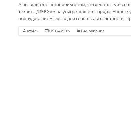
А вот давайте поговорим о том, что делать с массо
техника ДЖКХиБ на улицах нашего города. Я про е
оборудованием, чисто для глонасса и отчетности. П
ezhick
06.04.2016
Без рубрики