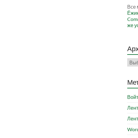
Все 
Ёжи
Comm
же у
Ар
Арх
Ме
Вой
Лент
Лент
Word