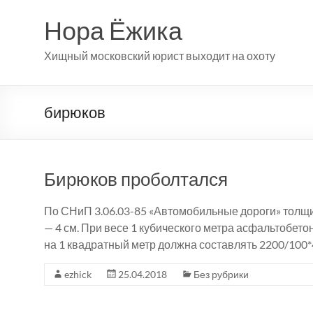
Перейти
к
Нора Ёжика
содержимому
Хищный московский юрист выходит на охоту
бирюков
Бирюков проболтался
По СНиП 3.06.03-85 «Автомобильные дороги» толщ
— 4 см. При весе 1 кубического метра асфальтобето
на 1 квадратный метр должна составлять 2200/100*4 
ezhick
25.04.2018
Без рубрики