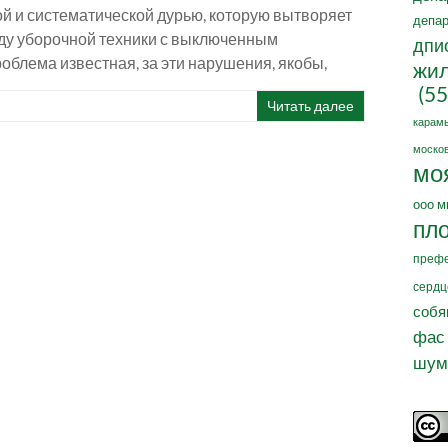
вой и систематической дурью, которую вытворяет
депар
зду уборочной техники с выключенным
дпи
роблема известная, за эти нарушения, якобы,
жил
(55
Читать далее
карам
москов
мо
ооо м
пл
префе
сердц
собя
фас
шум