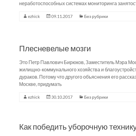
неработоспособных системах мониторинга занятост
ezhick
09.11.2017
Без рубрики
Плесневелые мозги
Это Петр Павлович Бирюков, Заместитель Мэра Мо
жилищно-коммунального хозяйства и благоустройств
дураков. Потому что другого объяснения его расска
Москве, придумать
ezhick
30.10.2017
Без рубрики
Как победить уборочную техник