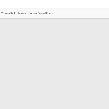
т ThemeGrill. На платформе:
WordPress
.