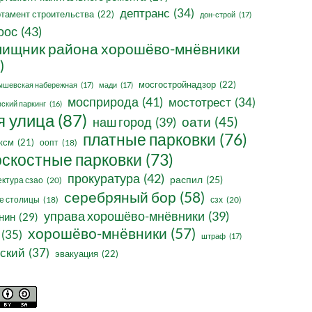
дептранс
(34)
тамент строительства
(22)
дон-строй
(17)
оос
(43)
ищник района хорошёво-мнёвники
)
мосгостройнадзор
(22)
ышевская набережная
(17)
мади
(17)
мосприрода
(41)
мостотрест
(34)
ский паркинг
(16)
я улица
(87)
оати
(45)
наш город
(39)
платные парковки
(76)
ксм
(21)
оопт
(18)
оскостные парковки
(73)
прокуратура
(42)
распил
(25)
ктура сзао
(20)
серебряный бор
(58)
сзх
(20)
е столицы
(18)
управа хорошёво-мнёвники
(39)
нин
(29)
хорошёво-мнёвники
(57)
(35)
штраф
(17)
ский
(37)
эвакуация
(22)