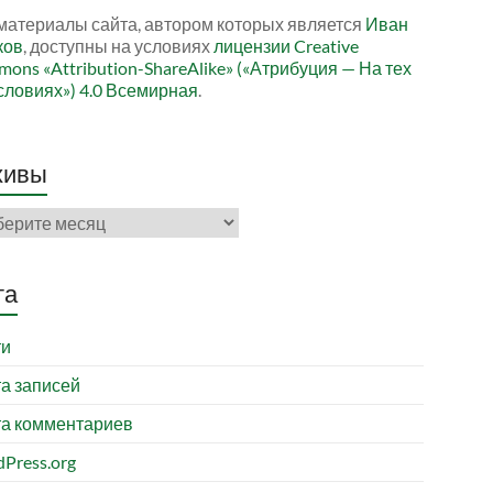
материалы сайта, автором которых является
Иван
ков
, доступны на условиях
лицензии Creative
ons «Attribution-ShareAlike» («Атрибуция — На тех
словиях») 4.0 Всемирная
.
хивы
ивы
та
ти
а записей
а комментариев
Press.org