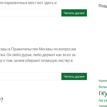
и парковочных мест вот здесь и
Под
Читать далее
сквы в Правительстве Москвы по вопросам
а. Он либо дурак, либо держит нас всех за
зу о том, зачем убирают опавшую листву в
Читать далее
барри
боль
гк
у?
гку у
депа