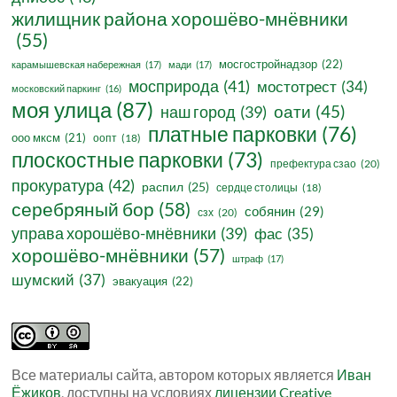
жилищник района хорошёво-мнёвники
(55)
мосгостройнадзор
(22)
карамышевская набережная
(17)
мади
(17)
мосприрода
(41)
мостотрест
(34)
московский паркинг
(16)
моя улица
(87)
оати
(45)
наш город
(39)
платные парковки
(76)
ооо мксм
(21)
оопт
(18)
плоскостные парковки
(73)
префектура сзао
(20)
прокуратура
(42)
распил
(25)
сердце столицы
(18)
серебряный бор
(58)
собянин
(29)
сзх
(20)
управа хорошёво-мнёвники
(39)
фас
(35)
хорошёво-мнёвники
(57)
штраф
(17)
шумский
(37)
эвакуация
(22)
Все материалы сайта, автором которых является
Иван
Ёжиков
, доступны на условиях
лицензии Creative