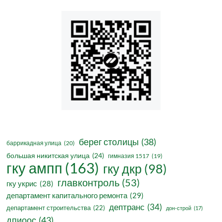
берег столицы
(38)
баррикадная улица
(20)
большая никитская улица
(24)
гимназия 1517
(19)
гку ампп
(163)
гку дкр
(98)
главконтроль
(53)
гку укрис
(28)
департамент капитального ремонта
(29)
дептранс
(34)
департамент строительства
(22)
дон-строй
(17)
дпиоос
(43)