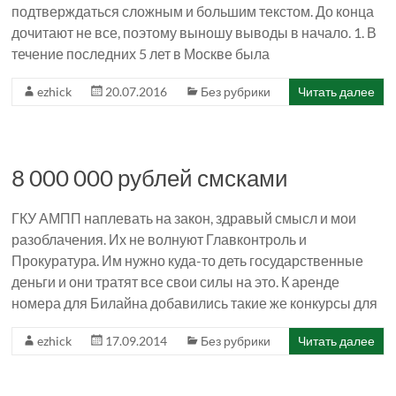
подтверждаться сложным и большим текстом. До конца
дочитают не все, поэтому выношу выводы в начало. 1. В
течение последних 5 лет в Москве была
ezhick
20.07.2016
Без рубрики
Читать далее
8 000 000 рублей смсками
ГКУ АМПП наплевать на закон, здравый смысл и мои
разоблачения. Их не волнуют Главконтроль и
Прокуратура. Им нужно куда-то деть государственные
деньги и они тратят все свои силы на это. К аренде
номера для Билайна добавились такие же конкурсы для
ezhick
17.09.2014
Без рубрики
Читать далее