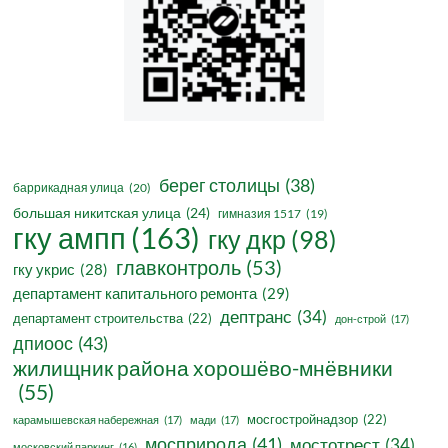
берег столицы
(38)
баррикадная улица
(20)
большая никитская улица
(24)
гимназия 1517
(19)
гку ампп
(163)
гку дкр
(98)
главконтроль
(53)
гку укрис
(28)
департамент капитального ремонта
(29)
дептранс
(34)
департамент строительства
(22)
дон-строй
(17)
дпиоос
(43)
жилищник района хорошёво-мнёвники
(55)
мосгостройнадзор
(22)
карамышевская набережная
(17)
мади
(17)
мосприрода
(41)
мостотрест
(34)
московский паркинг
(16)