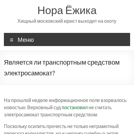
Перейти
Нора Ёжика
к
содержимому
Хищный московский юрист выходит на охоту
Меню
Является ли транспортным средством
электросамокат?
На прошлой неделе информационное поле взорвалось
новостью: Верховный суд
постановил
не считать
электросамокат транспортным средством.
Поскольку осилить прочесть не только неграмотный
пересказ журналистов, но и цепочку судебных актов,