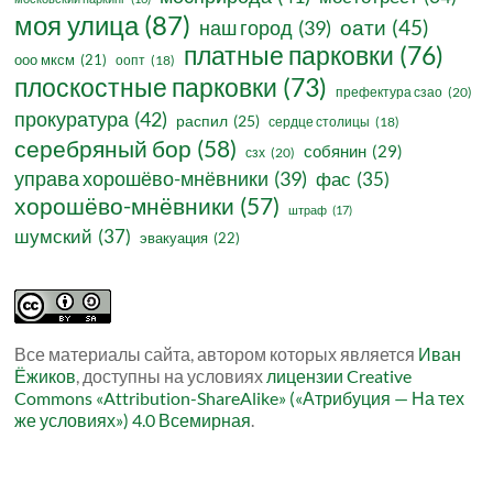
моя улица
(87)
оати
(45)
наш город
(39)
платные парковки
(76)
ооо мксм
(21)
оопт
(18)
плоскостные парковки
(73)
префектура сзао
(20)
прокуратура
(42)
распил
(25)
сердце столицы
(18)
серебряный бор
(58)
собянин
(29)
сзх
(20)
управа хорошёво-мнёвники
(39)
фас
(35)
хорошёво-мнёвники
(57)
штраф
(17)
шумский
(37)
эвакуация
(22)
Все материалы сайта, автором которых является
Иван
Ёжиков
, доступны на условиях
лицензии Creative
Commons «Attribution-ShareAlike» («Атрибуция — На тех
же условиях») 4.0 Всемирная
.