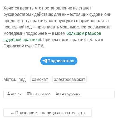
Хочется верить, что постановление не станет
руководством к действию для нижестоящих судов и они
продолжат ту практику, которую уже сформировали за
последний год — признавать мощные электросамокаты
мопедами (подробнее — в моем
большом разборе
судебной практики
). Причем такая практика есть и в
Городском суде СПб…
Подписаться
Метки:
пдд
самокат
электросамокат
ezhick
08.08.2022
Без рубрики
←
Признание — царица доказательств