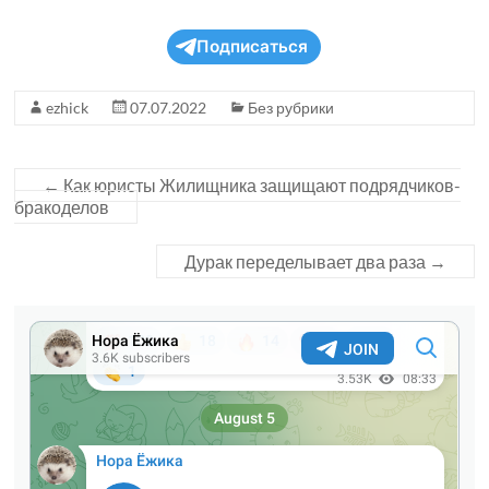
Подписаться
ezhick
07.07.2022
Без рубрики
←
Как юристы Жилищника защищают подрядчиков-
бракоделов
Дурак переделывает два раза
→