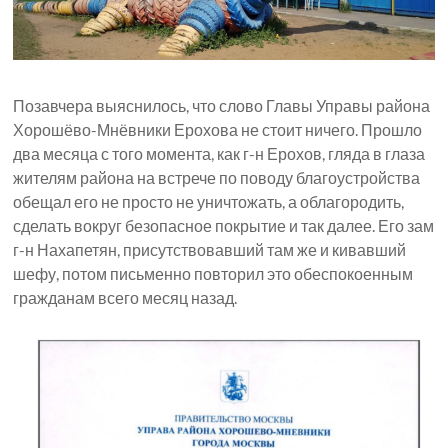
Позавчера выяснилось, что слово Главы Управы района
Хорошёво-Мнёвники Ерохова не стоит ничего. Прошло
два месяца с того момента, как г-н Ерохов, гляда в глаза
жителям района на встрече по поводу благоустройства
обещал его не просто не уничтожать, а облагородить,
сделать вокруг безопасное покрытие и так далее. Его зам
г-н Нахапетян, присутствовавший там же и кивавший
шефу, потом письменно повторил это обеспокоенным
гражданам всего месяц назад.