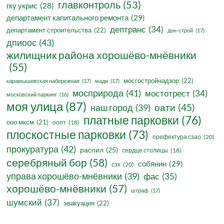
главконтроль
(53)
гку укрис
(28)
департамент капитального ремонта
(29)
дептранс
(34)
департамент строительства
(22)
дон-строй
(17)
дпиоос
(43)
жилищник района хорошёво-мнёвники
(55)
мосгостройнадзор
(22)
карамышевская набережная
(17)
мади
(17)
мосприрода
(41)
мостотрест
(34)
московский паркинг
(16)
моя улица
(87)
оати
(45)
наш город
(39)
платные парковки
(76)
ооо мксм
(21)
оопт
(18)
плоскостные парковки
(73)
префектура сзао
(20)
прокуратура
(42)
распил
(25)
сердце столицы
(18)
серебряный бор
(58)
собянин
(29)
сзх
(20)
управа хорошёво-мнёвники
(39)
фас
(35)
хорошёво-мнёвники
(57)
штраф
(17)
шумский
(37)
эвакуация
(22)