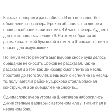
Каюсь, я поверил и расслабился. И вот внезапно, без
объявления, позавчера Ерохов объявился во дворе и
провел «собрание с жителями». В 6 часов вечера буднего
дня таких нашлось человек 5. На этом собрании он
размахивал некой бумажкой о том, что Шинозавр сгнил и
опасен для окружающих.
Почему вместо ремонта был выбран снос и куда делось
обещание не сносить Ерохов не рассказал. Как не
рассказал и о том, как Шинозавр смог сгнить за месяц,
простояв до этого 30 лет. Ведь если он сгнил не за месяц,
то, получается, в районе у Ерохова стояла опасная
конструкция и он обещал ее не сносить…
Одним слово вчера утром на Шинозавра набросились
дикие степные варвары с автогеном и, увы, гигант пал в
неравном бою.