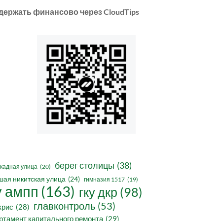
держать финансово через CloudTips
берег столицы
(38)
кадная улица
(20)
шая никитская улица
(24)
гимназия 1517
(19)
у ампп
(163)
гку дкр
(98)
главконтроль
(53)
крис
(28)
ртамент капитального ремонта
(29)