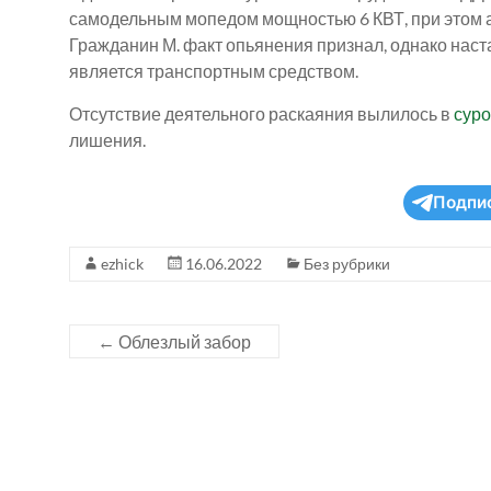
самодельным мопедом мощностью 6 КВТ, при этом алк
Гражданин М. факт опьянения признал, однако наст
является транспортным средством.
Отсутствие деятельного раскаяния вылилось в
сур
лишения.
Подпи
ezhick
16.06.2022
Без рубрики
←
Облезлый забор