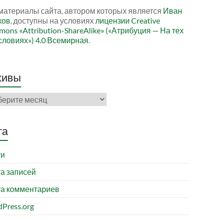
материалы сайта, автором которых является
Иван
ков
, доступны на условиях
лицензии Creative
ons «Attribution-ShareAlike» («Атрибуция — На тех
словиях») 4.0 Всемирная
.
хивы
ивы
та
ти
а записей
а комментариев
Press.org