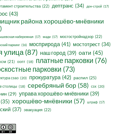
дептранс
(34)
тамент строительства
(22)
дон-строй
(17)
оос
(43)
ищник района хорошёво-мнёвники
)
мосгостройнадзор
(22)
ышевская набережная
(17)
мади
(17)
мосприрода
(41)
мостотрест
(34)
ский паркинг
(16)
я улица
(87)
оати
(45)
наш город
(39)
платные парковки
(76)
ксм
(21)
оопт
(18)
оскостные парковки
(73)
прокуратура
(42)
распил
(25)
ктура сзао
(20)
серебряный бор
(58)
сзх
(20)
е столицы
(18)
управа хорошёво-мнёвники
(39)
нин
(29)
хорошёво-мнёвники
(57)
(35)
штраф
(17)
ский
(37)
эвакуация
(22)