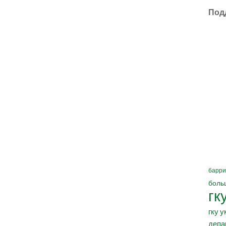
Под
барри
боль
гк
гку у
депа