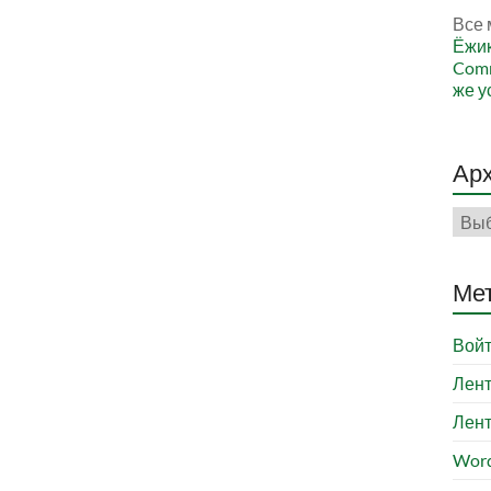
Все 
Ёжи
Comm
же у
Ар
Арх
Ме
Вой
Лент
Лент
Word