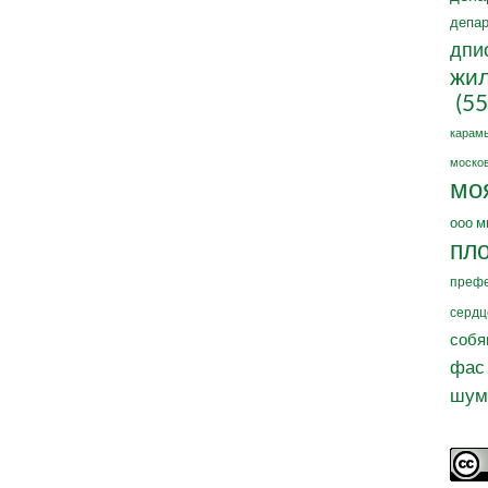
депар
дпи
жил
(55
карам
москов
мо
ооо м
пл
префе
сердц
собя
фас
шум