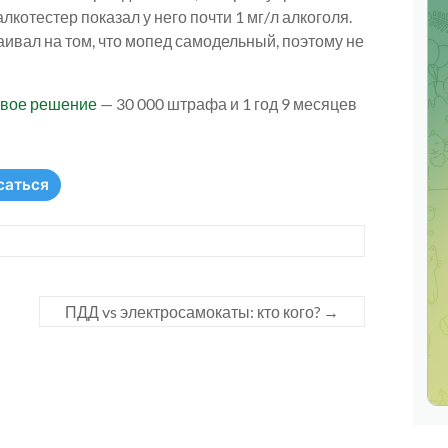
отестер показал у него почти 1 мг/л алкоголя.
аивал на том, что мопед самодельный, поэтому не
овое решение
— 30 000 штрафа и 1 год 9 месяцев
саться
ПДД vs электросамокаты: кто кого?
→