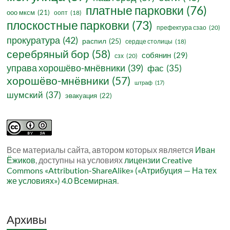
платные парковки
(76)
ооо мксм
(21)
оопт
(18)
плоскостные парковки
(73)
префектура сзао
(20)
прокуратура
(42)
распил
(25)
сердце столицы
(18)
серебряный бор
(58)
собянин
(29)
сзх
(20)
управа хорошёво-мнёвники
(39)
фас
(35)
хорошёво-мнёвники
(57)
штраф
(17)
шумский
(37)
эвакуация
(22)
Все материалы сайта, автором которых является
Иван
Ёжиков
, доступны на условиях
лицензии Creative
Commons «Attribution-ShareAlike» («Атрибуция — На тех
же условиях») 4.0 Всемирная
.
Архивы