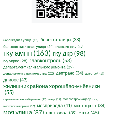
берег столицы
(38)
баррикадная улица
(20)
большая никитская улица
(24)
гимназия 1517
(19)
гку ампп
(163)
гку дкр
(98)
главконтроль
(53)
гку укрис
(28)
департамент капитального ремонта
(29)
дептранс
(34)
департамент строительства
(22)
дон-строй
(17)
дпиоос
(43)
жилищник района хорошёво-мнёвники
(55)
мосгостройнадзор
(22)
карамышевская набережная
(17)
мади
(17)
мосприрода
(41)
мостотрест
(34)
московский паркинг
(16)
моя улица
(87)
оати
(45)
наш город
(39)