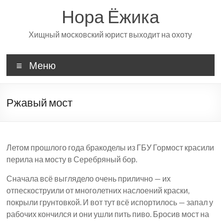
Перейти
Нора Ёжика
к
содержимому
Хищный московский юрист выходит на охоту
Меню
Ржавый мост
Летом прошлого года бракоделы из ГБУ Гормост красили
перила на мосту в Серебряный бор.
Сначала всё выглядело очень прилично — их
отпескоструили от многолетних наслоений краски,
покрыли грунтовкой. И вот тут всё испортилось — запал у
рабочих кончился и они ушли пить пиво. Бросив мост на