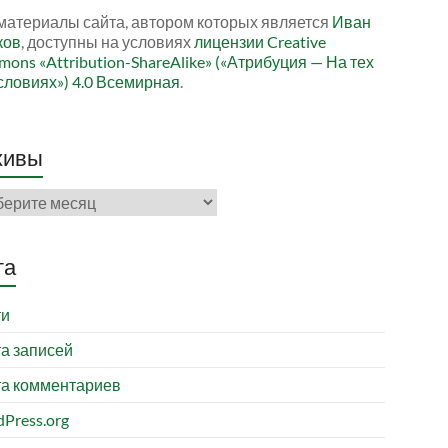
материалы сайта, автором которых является
Иван
ков
, доступны на условиях
лицензии Creative
ons «Attribution-ShareAlike» («Атрибуция — На тех
словиях») 4.0 Всемирная
.
хивы
ивы
та
ти
а записей
а комментариев
Press.org