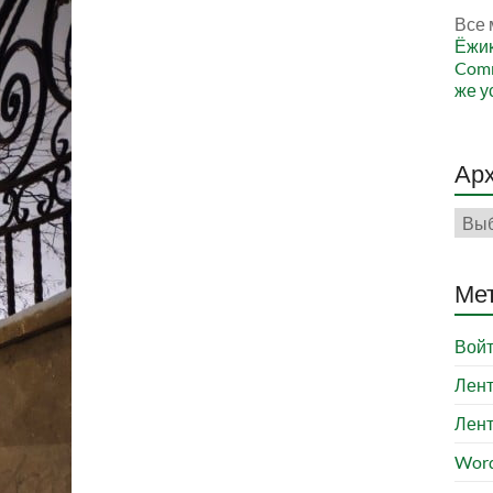
Все 
Ёжи
Comm
же у
Ар
Арх
Ме
Вой
Лент
Лент
Word