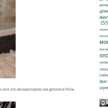
депар
дпи
жил
(55
карам
москов
мо
ооо м
пл
префе
сердц
собя
фас
шум
 всё это экскаватором, как делали в Ночь