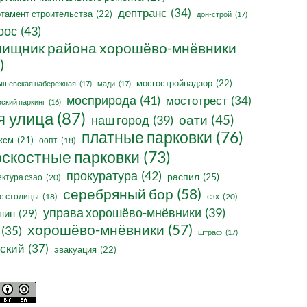
дептранс
(34)
тамент строительства
(22)
дон-строй
(17)
оос
(43)
ищник района хорошёво-мнёвники
)
мосгостройнадзор
(22)
ышевская набережная
(17)
мади
(17)
мосприрода
(41)
мостотрест
(34)
ский паркинг
(16)
я улица
(87)
оати
(45)
наш город
(39)
платные парковки
(76)
ксм
(21)
оопт
(18)
оскостные парковки
(73)
прокуратура
(42)
распил
(25)
ктура сзао
(20)
серебряный бор
(58)
сзх
(20)
е столицы
(18)
управа хорошёво-мнёвники
(39)
нин
(29)
хорошёво-мнёвники
(57)
(35)
штраф
(17)
ский
(37)
эвакуация
(22)