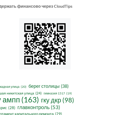
держать финансово через CloudTips
берег столицы
(38)
кадная улица
(20)
шая никитская улица
(24)
гимназия 1517
(19)
у ампп
(163)
гку дкр
(98)
главконтроль
(53)
крис
(28)
ртамент капитального ремонта
(29)