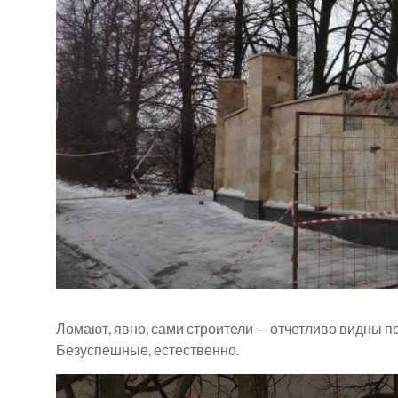
Ломают, явно, сами строители — отчетливо видны п
Безуспешные, естественно.