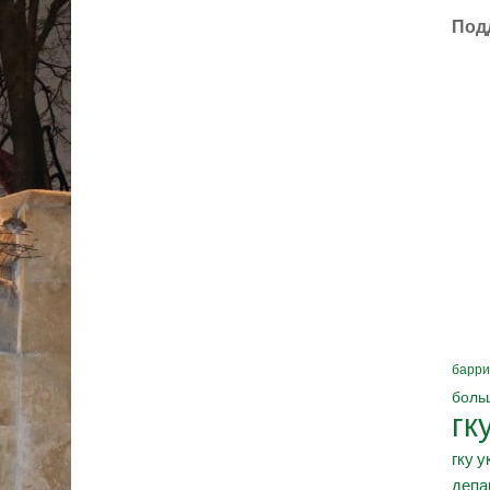
Под
барри
боль
гк
гку у
депа