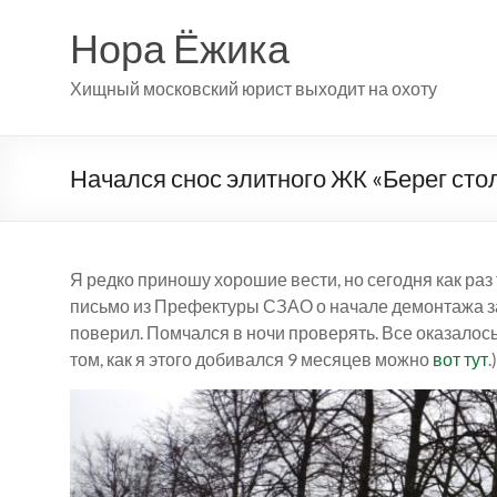
Перейти
к
Нора Ёжика
содержимому
Хищный московский юрист выходит на охоту
Начался снос элитного ЖК «Берег ст
Я редко приношу хорошие вести, но сегодня как раз
письмо из Префектуры СЗАО о начале демонтажа за
поверил. Помчался в ночи проверять. Все оказалось
том, как я этого добивался 9 месяцев можно
вот тут
.)