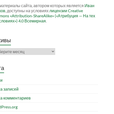
материалы сайта, автором которых является
Иван
ков
, доступны на условиях
лицензии Creative
ons «Attribution-ShareAlike» («Атрибуция — На тех
словиях») 4.0 Всемирная
.
хивы
ивы
та
ти
а записей
а комментариев
Press.org