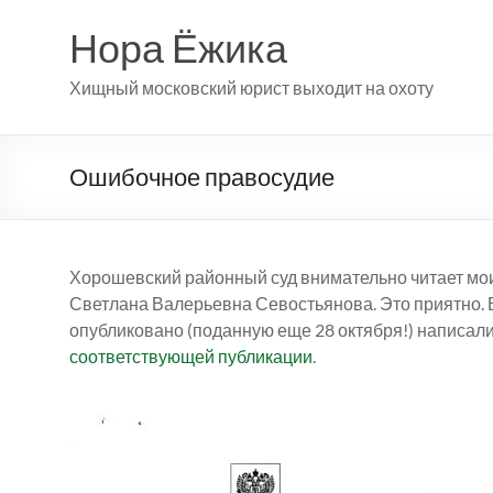
Перейти
к
Нора Ёжика
содержимому
Хищный московский юрист выходит на охоту
Ошибочное правосудие
Хорошевский районный суд внимательно читает мои
Светлана Валерьевна Севостьянова. Это приятно. В
опубликовано (поданную еще 28 октября!) написали с
соответствующей публикации
.