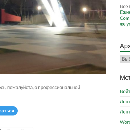
Все 
Ёжи
Comm
же у
Ар
Арх
Ме
тесь, пожалуйста, о профессиональной
Вой
Лент
саться
Лент
Word