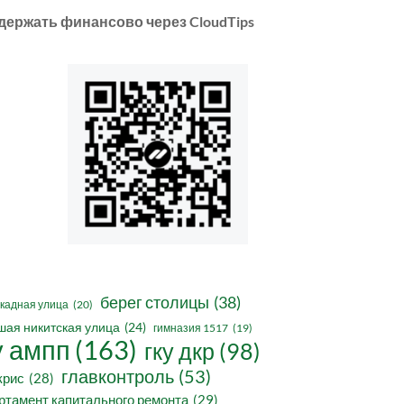
держать финансово через CloudTips
берег столицы
(38)
кадная улица
(20)
шая никитская улица
(24)
гимназия 1517
(19)
у ампп
(163)
гку дкр
(98)
главконтроль
(53)
крис
(28)
ртамент капитального ремонта
(29)