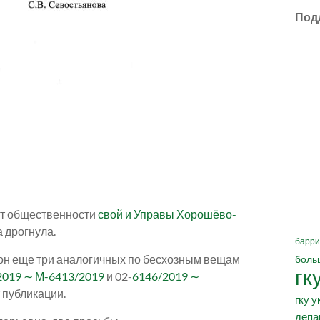
Под
 от общественности
свой и Управы Хорошёво-
а дрогнула.
барри
а он еще три аналогичных по бесхозным вещам
боль
гк
2019 ∼ М-6413/2019
и 02-
6146/2019 ∼
т публикации.
гку у
депа