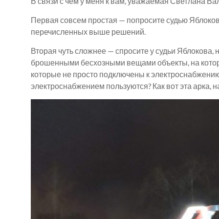
В связи с чем у меня к вам, уважаемая Светлана Ва
Первая совсем простая — попросите судью Яблокова
перечисленных выше решений.
Вторая чуть сложнее — спросите у судьи Яблокова, 
брошенными бесхозными вещами объекты, на которы
которые не просто подключены к электроснабжению
электроснабжением пользуются? Как вот эта арка, 