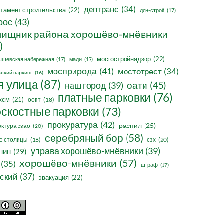
дептранс
(34)
тамент строительства
(22)
дон-строй
(17)
оос
(43)
ищник района хорошёво-мнёвники
)
мосгостройнадзор
(22)
ышевская набережная
(17)
мади
(17)
мосприрода
(41)
мостотрест
(34)
ский паркинг
(16)
я улица
(87)
оати
(45)
наш город
(39)
платные парковки
(76)
ксм
(21)
оопт
(18)
оскостные парковки
(73)
прокуратура
(42)
распил
(25)
ктура сзао
(20)
серебряный бор
(58)
сзх
(20)
е столицы
(18)
управа хорошёво-мнёвники
(39)
нин
(29)
хорошёво-мнёвники
(57)
(35)
штраф
(17)
ский
(37)
эвакуация
(22)