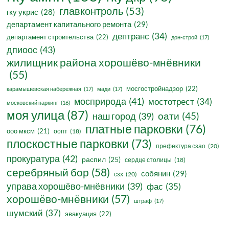
главконтроль
(53)
гку укрис
(28)
департамент капитального ремонта
(29)
дептранс
(34)
департамент строительства
(22)
дон-строй
(17)
дпиоос
(43)
жилищник района хорошёво-мнёвники
(55)
мосгостройнадзор
(22)
карамышевская набережная
(17)
мади
(17)
мосприрода
(41)
мостотрест
(34)
московский паркинг
(16)
моя улица
(87)
оати
(45)
наш город
(39)
платные парковки
(76)
ооо мксм
(21)
оопт
(18)
плоскостные парковки
(73)
префектура сзао
(20)
прокуратура
(42)
распил
(25)
сердце столицы
(18)
серебряный бор
(58)
собянин
(29)
сзх
(20)
управа хорошёво-мнёвники
(39)
фас
(35)
хорошёво-мнёвники
(57)
штраф
(17)
шумский
(37)
эвакуация
(22)