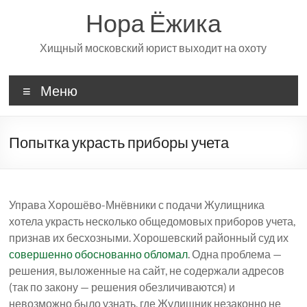
Перейти
Нора Ёжика
к
содержимому
Хищный московский юрист выходит на охоту
Меню
Попытка украсть приборы учета
Управа Хорошёво-Мнёвники с подачи Жулищника
хотела украсть несколько общедомовых приборов учета,
признав их бесхозными. Хорошевский районный суд их
совершенно обоснованно обломал
. Одна проблема —
решения, выложенные на сайт, не содержали адресов
(так по закону — решения обезличиваются) и
невозможно было узнать, где Жулищник незаконно не