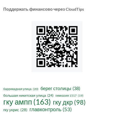
Поддержать финансово через CloudTips
берег столицы
(38)
баррикадная улица
(20)
большая никитская улица
(24)
гимназия 1517
(19)
гку ампп
(163)
гку дкр
(98)
главконтроль
(53)
гку укрис
(28)