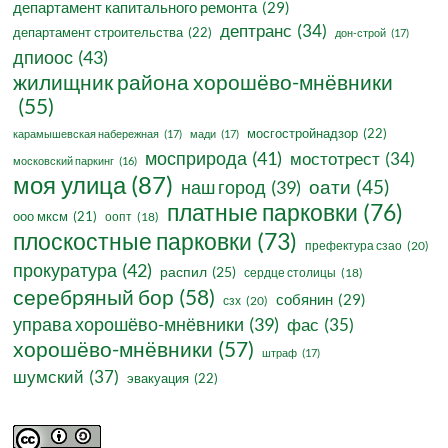
департамент капитального ремонта
(29)
дептранс
(34)
департамент строительства
(22)
дон-строй
(17)
дпиоос
(43)
жилищник района хорошёво-мнёвники
(55)
мосгостройнадзор
(22)
карамышевская набережная
(17)
мади
(17)
мосприрода
(41)
мостотрест
(34)
московский паркинг
(16)
моя улица
(87)
оати
(45)
наш город
(39)
платные парковки
(76)
ооо мксм
(21)
оопт
(18)
плоскостные парковки
(73)
префектура сзао
(20)
прокуратура
(42)
распил
(25)
сердце столицы
(18)
серебряный бор
(58)
собянин
(29)
сзх
(20)
управа хорошёво-мнёвники
(39)
фас
(35)
хорошёво-мнёвники
(57)
штраф
(17)
шумский
(37)
эвакуация
(22)