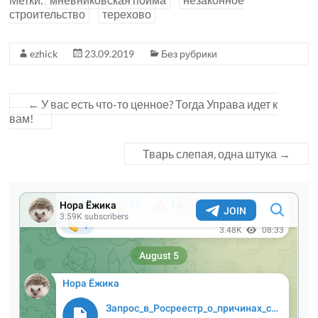
строительство
терехово
ezhick
23.09.2019
Без рубрики
←
У вас есть что-то ценное? Тогда Управа идет к
вам!
Тварь слепая, одна штука
→