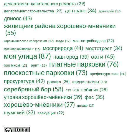
департамент капитального ремонта
(29)
дептранс
(34)
департамент строительства
(22)
дон-строй
(17)
дпиоос
(43)
жилищник района хорошёво-мнёвники
(55)
мосгостройнадзор
(22)
карамышевская набережная
(17)
мади
(17)
мосприрода
(41)
мостотрест
(34)
московский паркинг
(16)
моя улица
(87)
оати
(45)
наш город
(39)
платные парковки
(76)
ооо мксм
(21)
оопт
(18)
плоскостные парковки
(73)
префектура сзао
(20)
прокуратура
(42)
распил
(25)
сердце столицы
(18)
серебряный бор
(58)
собянин
(29)
сзх
(20)
управа хорошёво-мнёвники
(39)
фас
(35)
хорошёво-мнёвники
(57)
штраф
(17)
шумский
(37)
эвакуация
(22)