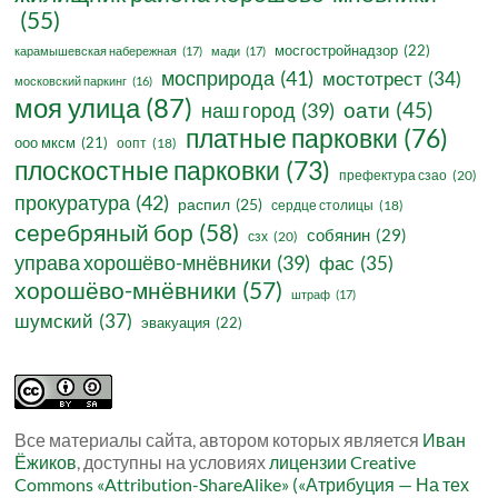
(55)
мосгостройнадзор
(22)
карамышевская набережная
(17)
мади
(17)
мосприрода
(41)
мостотрест
(34)
московский паркинг
(16)
моя улица
(87)
оати
(45)
наш город
(39)
платные парковки
(76)
ооо мксм
(21)
оопт
(18)
плоскостные парковки
(73)
префектура сзао
(20)
прокуратура
(42)
распил
(25)
сердце столицы
(18)
серебряный бор
(58)
собянин
(29)
сзх
(20)
управа хорошёво-мнёвники
(39)
фас
(35)
хорошёво-мнёвники
(57)
штраф
(17)
шумский
(37)
эвакуация
(22)
Все материалы сайта, автором которых является
Иван
Ёжиков
, доступны на условиях
лицензии Creative
Commons «Attribution-ShareAlike» («Атрибуция — На тех