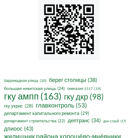
берег столицы
(38)
баррикадная улица
(20)
большая никитская улица
(24)
гимназия 1517
(19)
гку ампп
(163)
гку дкр
(98)
главконтроль
(53)
гку укрис
(28)
департамент капитального ремонта
(29)
дептранс
(34)
департамент строительства
(22)
дон-строй
(17)
дпиоос
(43)
жилищник района хорошёво-мнёвники