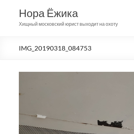
Перейти
к
Нора Ёжика
содержимому
Хищный московский юрист выходит на охоту
IMG_20190318_084753