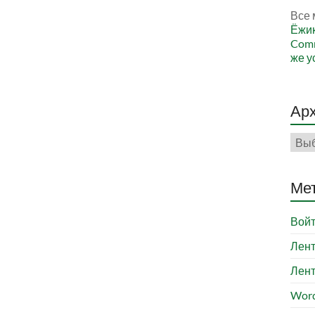
Все 
Ёжи
Comm
же у
Ар
Арх
Ме
Вой
Лент
Лент
Word