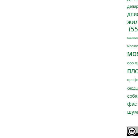
депар
дпи
жил
(55
карам
москов
мо
ооо м
пл
префе
сердц
собя
фас
шум