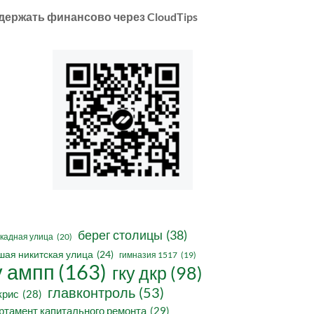
держать финансово через CloudTips
берег столицы
(38)
кадная улица
(20)
шая никитская улица
(24)
гимназия 1517
(19)
у ампп
(163)
гку дкр
(98)
главконтроль
(53)
крис
(28)
ртамент капитального ремонта
(29)