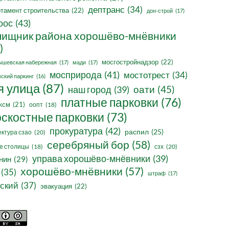
дептранс
(34)
тамент строительства
(22)
дон-строй
(17)
оос
(43)
ищник района хорошёво-мнёвники
)
мосгостройнадзор
(22)
ышевская набережная
(17)
мади
(17)
мосприрода
(41)
мостотрест
(34)
ский паркинг
(16)
я улица
(87)
оати
(45)
наш город
(39)
платные парковки
(76)
ксм
(21)
оопт
(18)
оскостные парковки
(73)
прокуратура
(42)
распил
(25)
ктура сзао
(20)
серебряный бор
(58)
сзх
(20)
е столицы
(18)
управа хорошёво-мнёвники
(39)
нин
(29)
хорошёво-мнёвники
(57)
(35)
штраф
(17)
ский
(37)
эвакуация
(22)