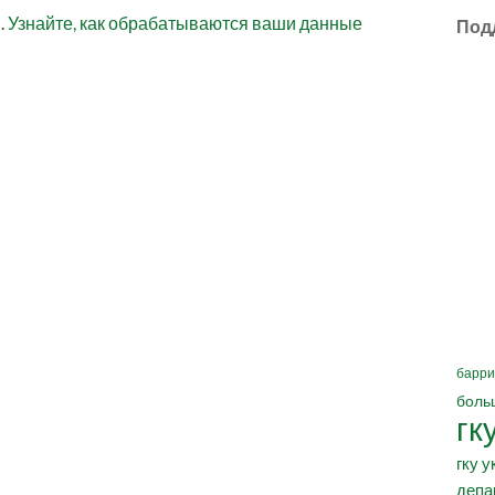
.
Узнайте, как обрабатываются ваши данные
Под
барри
боль
гк
гку у
депа