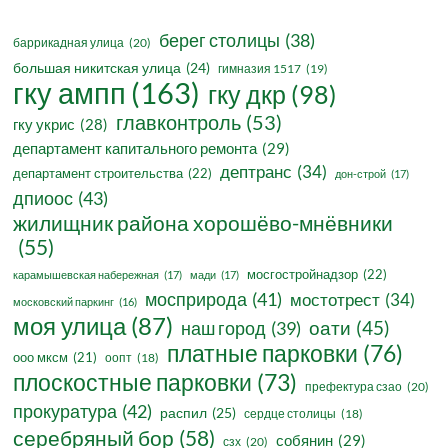
берег столицы
(38)
баррикадная улица
(20)
большая никитская улица
(24)
гимназия 1517
(19)
гку ампп
(163)
гку дкр
(98)
главконтроль
(53)
гку укрис
(28)
департамент капитального ремонта
(29)
дептранс
(34)
департамент строительства
(22)
дон-строй
(17)
дпиоос
(43)
жилищник района хорошёво-мнёвники
(55)
мосгостройнадзор
(22)
карамышевская набережная
(17)
мади
(17)
мосприрода
(41)
мостотрест
(34)
московский паркинг
(16)
моя улица
(87)
оати
(45)
наш город
(39)
платные парковки
(76)
ооо мксм
(21)
оопт
(18)
плоскостные парковки
(73)
префектура сзао
(20)
прокуратура
(42)
распил
(25)
сердце столицы
(18)
серебряный бор
(58)
собянин
(29)
сзх
(20)