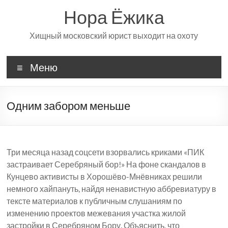
Перейти
Нора Ёжика
к
содержимому
Хищный московский юрист выходит на охоту
Меню
Одним забором меньше
Три месяца назад соцсети взорвались криками «ПИК
застраивает Серебряный бор!» На фоне скандалов в
Кунцево активисты в Хорошёво-Мнёвниках решили
немного хайпануть, найдя ненавистную аббревиатуру в
тексте материалов к публичным слушаниям по
изменению проектов межевания участка жилой
застройки в Серебряном Бору. Объяснить, что