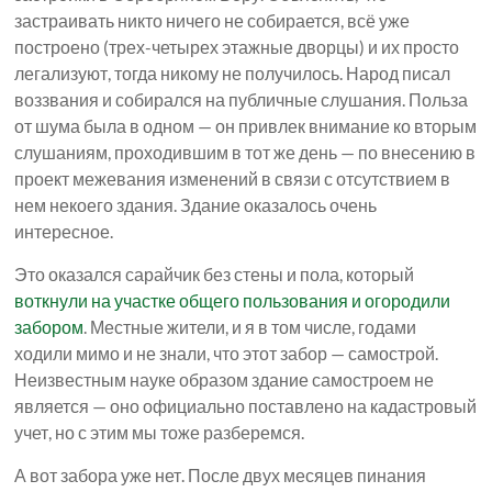
застраивать никто ничего не собирается, всё уже
построено (трех-четырех этажные дворцы) и их просто
легализуют, тогда никому не получилось. Народ писал
воззвания и собирался на публичные слушания. Польза
от шума была в одном — он привлек внимание ко вторым
слушаниям, проходившим в тот же день — по внесению в
проект межевания изменений в связи с отсутствием в
нем некоего здания. Здание оказалось очень
интересное.
Это оказался сарайчик без стены и пола, который
воткнули на участке общего пользования и огородили
забором
. Местные жители, и я в том числе, годами
ходили мимо и не знали, что этот забор — самострой.
Неизвестным науке образом здание самостроем не
является — оно официально поставлено на кадастровый
учет, но с этим мы тоже разберемся.
А вот забора уже нет. После двух месяцев пинания