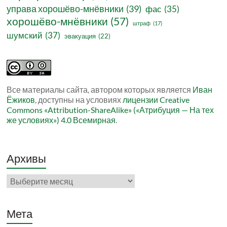
управа хорошёво-мнёвники
(39)
фас
(35)
хорошёво-мнёвники
(57)
штраф
(17)
шумский
(37)
эвакуация
(22)
Все материалы сайта, автором которых является
Иван
Ёжиков
, доступны на условиях
лицензии Creative
Commons «Attribution-ShareAlike» («Атрибуция — На тех
же условиях») 4.0 Всемирная
.
Архивы
Архивы
Мета