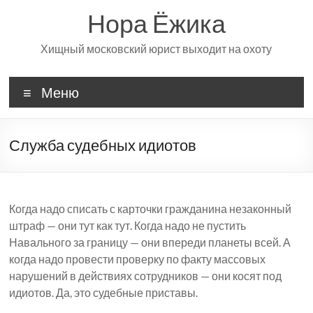
Перейти
Нора Ёжика
к
содержимому
Хищный московский юрист выходит на охоту
Меню
Служба судебных идиотов
Когда надо списать с карточки гражданина незаконный
штраф — они тут как тут. Когда надо не пустить
Навального за границу — они впереди планеты всей. А
когда надо провести проверку по факту массовых
нарушений в действиях сотрудников — они косят под
идиотов. Да, это судебные приставы.