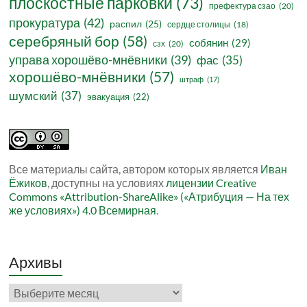
плоскостные парковки
(73)
префектура сзао
(20)
прокуратура
(42)
распил
(25)
сердце столицы
(18)
серебряный бор
(58)
собянин
(29)
сзх
(20)
управа хорошёво-мнёвники
(39)
фас
(35)
хорошёво-мнёвники
(57)
штраф
(17)
шумский
(37)
эвакуация
(22)
Все материалы сайта, автором которых является
Иван
Ёжиков
, доступны на условиях
лицензии Creative
Commons «Attribution-ShareAlike» («Атрибуция — На тех
же условиях») 4.0 Всемирная
.
Архивы
Архивы