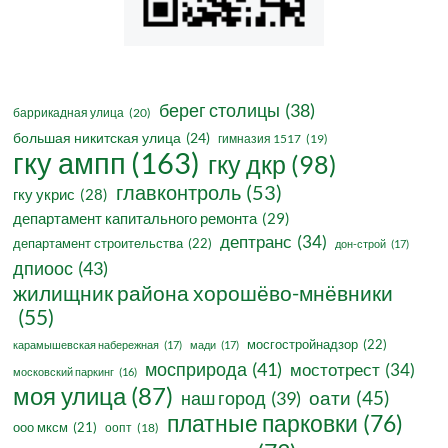
берег столицы
(38)
баррикадная улица
(20)
большая никитская улица
(24)
гимназия 1517
(19)
гку ампп
(163)
гку дкр
(98)
главконтроль
(53)
гку укрис
(28)
департамент капитального ремонта
(29)
дептранс
(34)
департамент строительства
(22)
дон-строй
(17)
дпиоос
(43)
жилищник района хорошёво-мнёвники
(55)
мосгостройнадзор
(22)
карамышевская набережная
(17)
мади
(17)
мосприрода
(41)
мостотрест
(34)
московский паркинг
(16)
моя улица
(87)
оати
(45)
наш город
(39)
платные парковки
(76)
ооо мксм
(21)
оопт
(18)