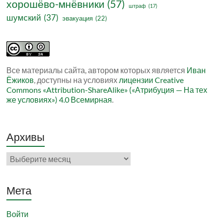
хорошёво-мнёвники
(57)
штраф
(17)
шумский
(37)
эвакуация
(22)
Все материалы сайта, автором которых является
Иван
Ёжиков
, доступны на условиях
лицензии Creative
Commons «Attribution-ShareAlike» («Атрибуция — На тех
же условиях») 4.0 Всемирная
.
Архивы
Архивы
Мета
Войти