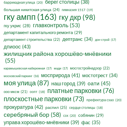
берег столицы
(38)
баррикадная улица
(20)
большая никитская улица
(24)
гимназия 1517
(19)
гку ампп
(163)
гку дкр
(98)
главконтроль
(53)
гку укрис
(28)
департамент капитального ремонта
(29)
дептранс
(34)
департамент строительства
(22)
дон-строй
(17)
дпиоос
(43)
жилищник района хорошёво-мнёвники
(55)
мосгостройнадзор
(22)
карамышевская набережная
(17)
мади
(17)
мосприрода
(41)
мостотрест
(34)
московский паркинг
(16)
моя улица
(87)
оати
(45)
наш город
(39)
платные парковки
(76)
ооо мксм
(21)
оопт
(18)
плоскостные парковки
(73)
префектура сзао
(20)
прокуратура
(42)
распил
(25)
сердце столицы
(18)
серебряный бор
(58)
собянин
(29)
сзх
(20)
управа хорошёво-мнёвники
(39)
фас
(35)