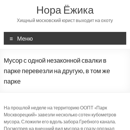
Перейти
Нора Ёжика
к
содержимому
Хищный московский юрист выходит на охоту
Меню
Мусор с одной незаконной свалки в
парке перевезли на другую, в том же
парке
На прошлой неделе на территорию ООПТ «Парк
Москворецкий» завезли несколько сотен кубометров
мусора. Сложили его вдоль забора Гребного канала.
Посмотрев на внешний вид мусора я сразу опознал