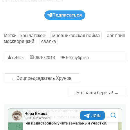
Подписаться
Метки:
крылатское
мнёвниковская пойма
оопт пип
москворецкий
свалка
ezhick
08.10.2018
Без рубрики
←
Зицпредседатель Хрунов
Это наши берега!
→