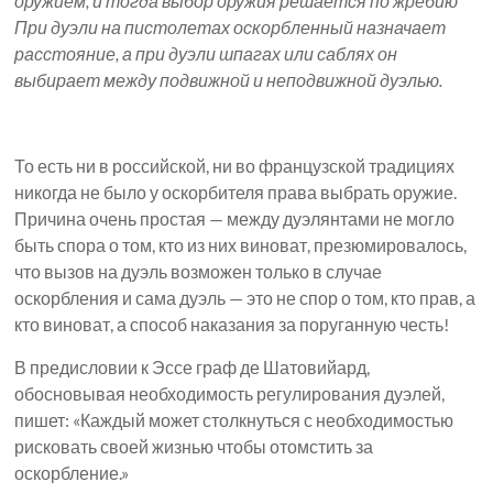
оружием, и тогда выбор оружия решается по жребию
При дуэли на пистолетах оскорбленный назначает
расстояние, а при дуэли шпагах или саблях он
выбирает между подвижной и неподвижной дуэлью.
То есть ни в российской, ни во французской традициях
никогда не было у оскорбителя права выбрать оружие.
Причина очень простая — между дуэлянтами не могло
быть спора о том, кто из них виноват, презюмировалось,
что вызов на дуэль возможен только в случае
оскорбления и сама дуэль — это не спор о том, кто прав, а
кто виноват, а способ наказания за поруганную честь!
В предисловии к Эссе граф де Шатовийард,
обосновывая необходимость регулирования дуэлей,
пишет: «Каждый может столкнуться с необходимостью
рисковать своей жизнью чтобы отомстить за
оскорбление.»