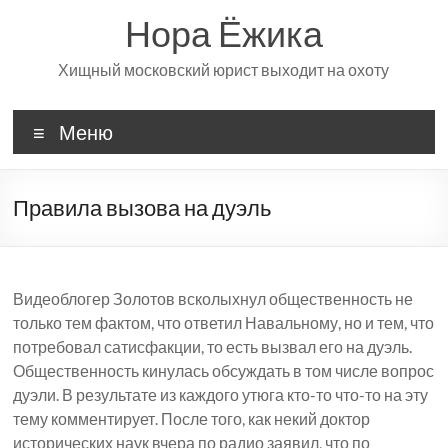
Перейти
Нора Ёжика
к
содержимому
Хищный московский юрист выходит на охоту
Меню
Правила вызова на дуэль
Видеоблогер Золотов всколыхнул общественность не
только тем фактом, что ответил Навальному, но и тем, что
потребовал сатисфакции, то есть вызвал его на дуэль.
Общественность кинулась обсуждать в том числе вопрос
дуэли. В результате из каждого утюга кто-то что-то на эту
тему комментирует. После того, как некий доктор
исторических наук вчера по радио заявил, что по