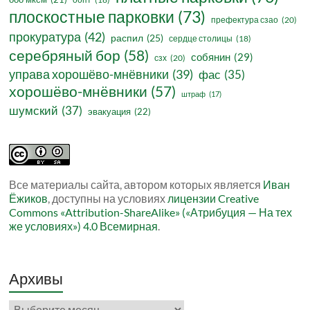
плоскостные парковки
(73)
префектура сзао
(20)
прокуратура
(42)
распил
(25)
сердце столицы
(18)
серебряный бор
(58)
собянин
(29)
сзх
(20)
управа хорошёво-мнёвники
(39)
фас
(35)
хорошёво-мнёвники
(57)
штраф
(17)
шумский
(37)
эвакуация
(22)
Все материалы сайта, автором которых является
Иван
Ёжиков
, доступны на условиях
лицензии Creative
Commons «Attribution-ShareAlike» («Атрибуция — На тех
же условиях») 4.0 Всемирная
.
Архивы
Архивы