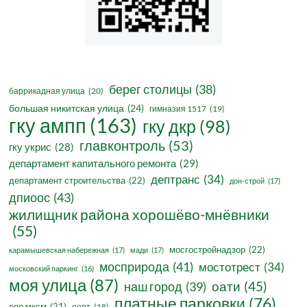
берег столицы
(38)
баррикадная улица
(20)
большая никитская улица
(24)
гимназия 1517
(19)
гку ампп
(163)
гку дкр
(98)
главконтроль
(53)
гку укрис
(28)
департамент капитального ремонта
(29)
дептранс
(34)
департамент строительства
(22)
дон-строй
(17)
дпиоос
(43)
жилищник района хорошёво-мнёвники
(55)
мосгостройнадзор
(22)
карамышевская набережная
(17)
мади
(17)
мосприрода
(41)
мостотрест
(34)
московский паркинг
(16)
моя улица
(87)
оати
(45)
наш город
(39)
платные парковки
(76)
ооо мксм
(21)
оопт
(18)