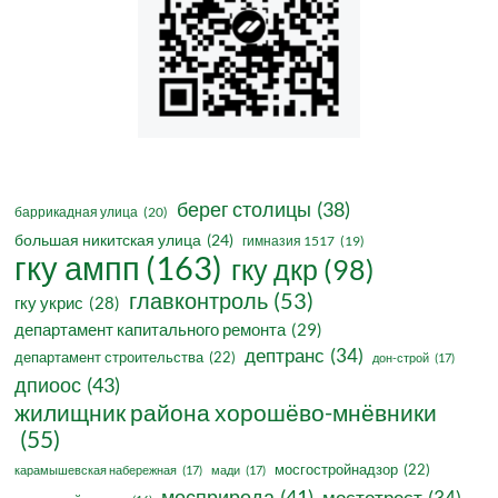
берег столицы
(38)
баррикадная улица
(20)
большая никитская улица
(24)
гимназия 1517
(19)
гку ампп
(163)
гку дкр
(98)
главконтроль
(53)
гку укрис
(28)
департамент капитального ремонта
(29)
дептранс
(34)
департамент строительства
(22)
дон-строй
(17)
дпиоос
(43)
жилищник района хорошёво-мнёвники
(55)
мосгостройнадзор
(22)
карамышевская набережная
(17)
мади
(17)
мосприрода
(41)