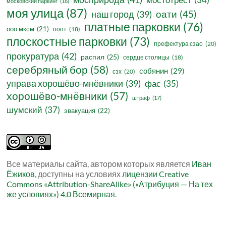
мостотрест
(34)
московский паркинг
(16)
моя улица
(87)
оати
(45)
наш город
(39)
платные парковки
(76)
ооо мксм
(21)
оопт
(18)
плоскостные парковки
(73)
префектура сзао
(20)
прокуратура
(42)
распил
(25)
сердце столицы
(18)
серебряный бор
(58)
собянин
(29)
сзх
(20)
управа хорошёво-мнёвники
(39)
фас
(35)
хорошёво-мнёвники
(57)
штраф
(17)
шумский
(37)
эвакуация
(22)
Все материалы сайта, автором которых является
Иван
Ёжиков
, доступны на условиях
лицензии Creative
Commons «Attribution-ShareAlike» («Атрибуция — На тех
же условиях») 4.0 Всемирная
.