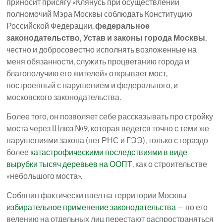
приносит присягу «Клянусь при осуществлении
полномочий Мэра Москвы соблюдать Конституцию
Российской Федерации,
федеральное
законодательство, Устав и законы города Москвы
,
честно и добросовестно исполнять возложенные на
меня обязанности, служить процветанию города и
благополучию его жителей» открывает мост,
построенный с нарушением и федерального, и
московского законодательства.
Более того, он позволяет себе рассказывать про стройку
моста через Шлюз №9, которая ведется точно с теми же
нарушениями закона (нет РНС и ГЭЭ), только с гораздо
более
катастрофическими последствиями в виде
вырубки тысяч деревьев на ООПТ
, как о строительстве
«небольшого моста».
Собянин фактически ввел на территории Москвы
избирательное применение законодательства
— по его
велению на отдельных лиц перестают распространяться