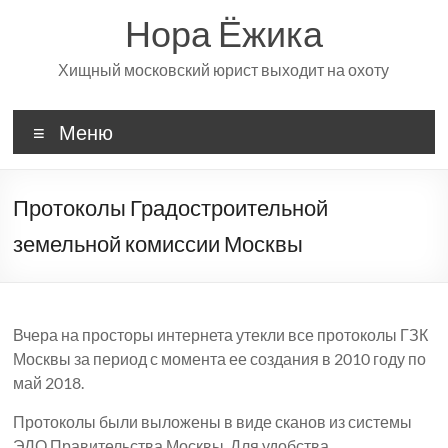
Перейти
Нора Ёжика
к
содержимому
Хищный московский юрист выходит на охоту
Меню
Протоколы Градостроительной
земельной комиссии Москвы
Вчера на просторы интернета утекли все протоколы ГЗК
Москвы за период с момента ее создания в 2010 году по
май 2018.
Протоколы были выложены в виде сканов из системы
ЭДО Правительства Москвы. Для удобства