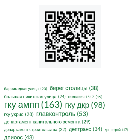
берег столицы
(38)
баррикадная улица
(20)
большая никитская улица
(24)
гимназия 1517
(19)
гку ампп
(163)
гку дкр
(98)
главконтроль
(53)
гку укрис
(28)
департамент капитального ремонта
(29)
дептранс
(34)
департамент строительства
(22)
дон-строй
(17)
дпиоос
(43)