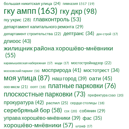
большая никитская улица
(24)
гимназия 1517
(19)
гку ампп
(163)
гку дкр
(98)
главконтроль
(53)
гку укрис
(28)
департамент капитального ремонта
(29)
дептранс
(34)
департамент строительства
(22)
дон-строй
(17)
дпиоос
(43)
жилищник района хорошёво-мнёвники
(55)
мосгостройнадзор
(22)
карамышевская набережная
(17)
мади
(17)
мосприрода
(41)
мостотрест
(34)
московский паркинг
(16)
моя улица
(87)
оати
(45)
наш город
(39)
платные парковки
(76)
ооо мксм
(21)
оопт
(18)
плоскостные парковки
(73)
префектура сзао
(20)
прокуратура
(42)
распил
(25)
сердце столицы
(18)
серебряный бор
(58)
собянин
(29)
сзх
(20)
управа хорошёво-мнёвники
(39)
фас
(35)
хорошёво-мнёвники
(57)
штраф
(17)