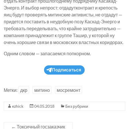
отдать контракт прошлогоднему подрядчику Касакад-
Энерго. И выбор непрост: отдадутконтракт и крепость
яиц будут проверять митинские активисты, не отдадут —
придется поставить в неудобную позу Каскад-Энерго и
требовать переделывать, что крайне затруднительно —
компания принадлежит к группе Ташир, у которой ну
очень хорошие связи в московских властных коридорах.
Одним словом — запасаемся попкорном.
Подписаться
Метки:
дкр
митино
мосремонт
ezhick
04.05.2018
Без рубрики
←
Токсичный госзаказчик