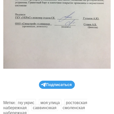
Подписаться
Метки:
гку укрис
моя улица
ростовская
набережная
саввинсккая
смоленская
набережная