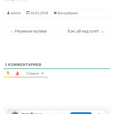
ezhick
16.01.2018
Без рубрики
←
Неумные жулики
Бэн, ай нид хэлп!
→
2
КОММЕНТАРИЕВ
Старые