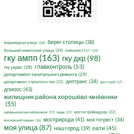
берег столицы
(38)
баррикадная улица
(20)
большая никитская улица
(24)
гимназия 1517
(19)
гку ампп
(163)
гку дкр
(98)
главконтроль
(53)
гку укрис
(28)
департамент капитального ремонта
(29)
дептранс
(34)
департамент строительства
(22)
дон-строй
(17)
дпиоос
(43)
жилищник района хорошёво-мнёвники
(55)
мосгостройнадзор
(22)
карамышевская набережная
(17)
мади
(17)
мосприрода
(41)
мостотрест
(34)
московский паркинг
(16)
моя улица
(87)
оати
(45)
наш город
(39)