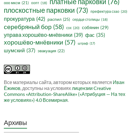
платные парковки
(76)
ооо мксм
(21)
оопт
(18)
плоскостные парковки
(73)
префектура сзао
(20)
прокуратура
(42)
распил
(25)
сердце столицы
(18)
серебряный бор
(58)
собянин
(29)
сзх
(20)
управа хорошёво-мнёвники
(39)
фас
(35)
хорошёво-мнёвники
(57)
штраф
(17)
шумский
(37)
эвакуация
(22)
Все материалы сайта, автором которых является
Иван
Ёжиков
, доступны на условиях
лицензии Creative
Commons «Attribution-ShareAlike» («Атрибуция — На тех
же условиях») 4.0 Всемирная
.
Архивы