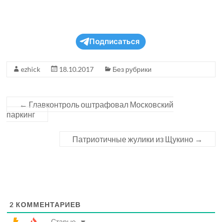
Подписаться
ezhick
18.10.2017
Без рубрики
←
Главконтроль оштрафовал Московский
паркинг
Патриотичные жулики из Щукино
→
2
КОММЕНТАРИЕВ
Старые