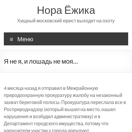
Перейти
Нора Ёжика
к
содержимому
Хищный московский юрист выходит на охоту
Меню
Я не я, и лошадь не моя…
4 месяца назад я отправил в Межрайонную
природоохранную прокуратуру жалобу на незаконный
захват береговой полосы. Прокуратура переслала все в
Росприроднадзор (который вышел на место, нашел
нарушения и возбудил административку) и в
Департамент городского имущества, потому что
нарушители участки у города арендуют.