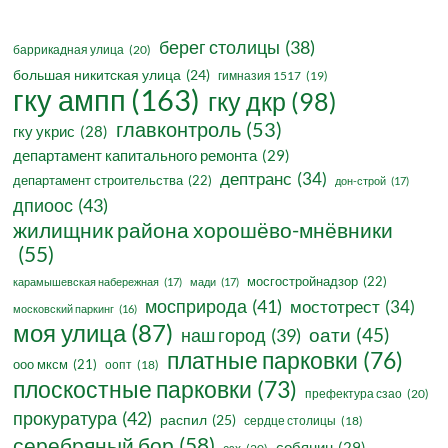
берег столицы
(38)
баррикадная улица
(20)
большая никитская улица
(24)
гимназия 1517
(19)
гку ампп
(163)
гку дкр
(98)
главконтроль
(53)
гку укрис
(28)
департамент капитального ремонта
(29)
дептранс
(34)
департамент строительства
(22)
дон-строй
(17)
дпиоос
(43)
жилищник района хорошёво-мнёвники
(55)
мосгостройнадзор
(22)
карамышевская набережная
(17)
мади
(17)
мосприрода
(41)
мостотрест
(34)
московский паркинг
(16)
моя улица
(87)
оати
(45)
наш город
(39)
платные парковки
(76)
ооо мксм
(21)
оопт
(18)
плоскостные парковки
(73)
префектура сзао
(20)
прокуратура
(42)
распил
(25)
сердце столицы
(18)
серебряный бор
(58)
собянин
(29)