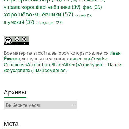
сзх
(20)
управа хорошёво-мнёвники
(39)
фас
(35)
хорошёво-мнёвники
(57)
штраф
(17)
шумский
(37)
эвакуация
(22)
Все материалы сайта, автором которых является
Иван
Ёжиков
, доступны на условиях
лицензии Creative
Commons «Attribution-ShareAlike» («Атрибуция — На тех
же условиях») 4.0 Всемирная
.
Архивы
Архивы
Мета