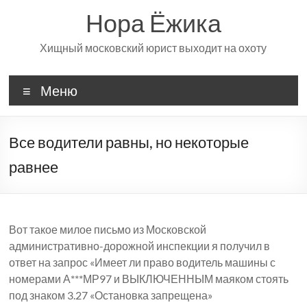
Перейти
Нора Ёжика
к
содержимому
Хищный московский юрист выходит на охоту
Меню
Все водители равны, но некоторые
равнее
Вот такое милое письмо из Московской
административно-дорожной инспекции я получил в
ответ на запрос «Имеет ли право водитель машины с
номерами А***МР97 и ВЫКЛЮЧЕННЫМ маяком стоять
под знаком 3.27 «Остановка запрещена»