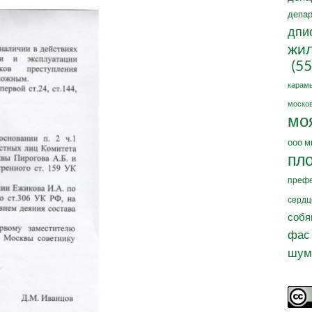
депар
дпи
жил
(55
карам
москов
мо
ооо м
пл
префе
сердц
собя
фас
шум