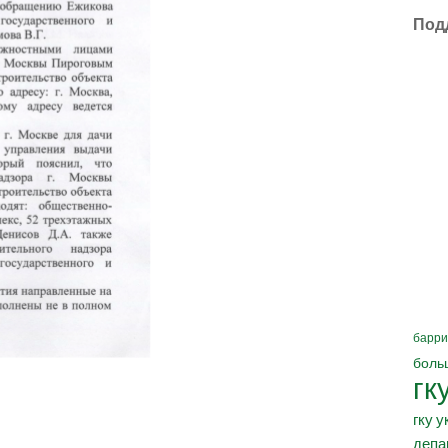
Под
барри
боль
гк
гку у
депа