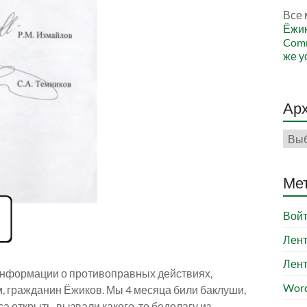
Все 
Ёжи
Comm
же у
Ар
Арх
Ме
Вой
Лент
Лент
информации о противоправных действиях,
Word
м, гражданин Ёжиков. Мы 4 месяца били баклуши,
а открыть, вызвали какого-то бедолагу из