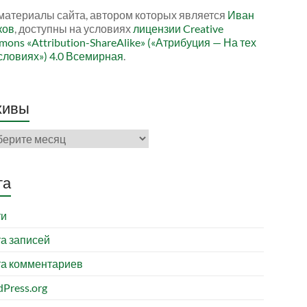
материалы сайта, автором которых является
Иван
ков
, доступны на условиях
лицензии Creative
ons «Attribution-ShareAlike» («Атрибуция — На тех
словиях») 4.0 Всемирная
.
хивы
ивы
та
ти
а записей
а комментариев
Press.org