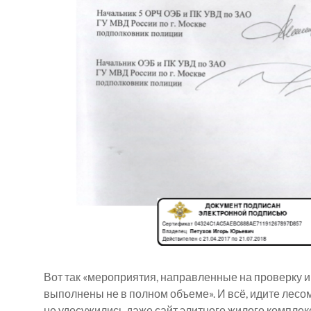
Вот так «мероприятия, направленные на проверку 
выполнены не в полном объеме». И всё, идите лесо
не удосужились даже сайт элитного жилого комплекс