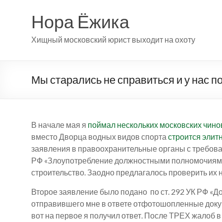
Перейти
к
Нора Ёжика
содержимому
Хищный московский юрист выходит на охоту
Мы старались не справиться и у нас п
В начале мая я
поймал нескольких московских чино
вместо Дворца водных видов спорта
строится элит
заявления в правоохранительные органы с требован
РФ «Злоупотребление должностными полномочиям
строительство. Заодно предлагалось проверить их 
Второе заявление было подано по ст. 292 УК РФ «Д
отправившего мне в ответе отфотошопленные докуме
вот на первое я получил ответ. После ТРЕХ жалоб в