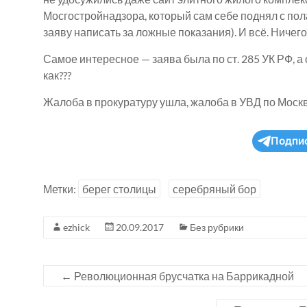
Мосгостройнадзора, который сам себе поднял с пола
заяву написать за ложные показания). И всё. Ничего
Самое интересное — заява была по ст. 285 УК РФ, а 
как???
Жалоба в прокуратуру ушла, жалоба в УВД по Москв
Подпи
Метки:
берег столицы
серебряный бор
ezhick
20.09.2017
Без рубрики
←
Революционная брусчатка на Баррикадной