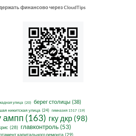
держать финансово через CloudTips
берег столицы
(38)
кадная улица
(20)
шая никитская улица
(24)
гимназия 1517
(19)
у ампп
(163)
гку дкр
(98)
главконтроль
(53)
крис
(28)
ртамент капитального ремонта
(29)