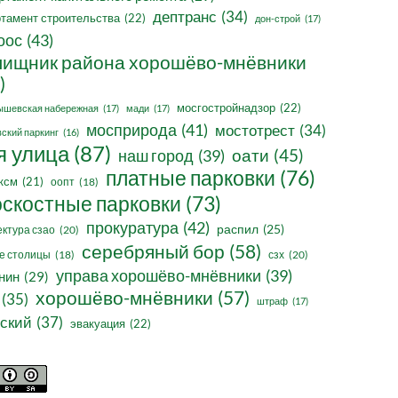
дептранс
(34)
тамент строительства
(22)
дон-строй
(17)
оос
(43)
ищник района хорошёво-мнёвники
)
мосгостройнадзор
(22)
ышевская набережная
(17)
мади
(17)
мосприрода
(41)
мостотрест
(34)
ский паркинг
(16)
я улица
(87)
оати
(45)
наш город
(39)
платные парковки
(76)
ксм
(21)
оопт
(18)
оскостные парковки
(73)
прокуратура
(42)
распил
(25)
ктура сзао
(20)
серебряный бор
(58)
сзх
(20)
е столицы
(18)
управа хорошёво-мнёвники
(39)
нин
(29)
хорошёво-мнёвники
(57)
(35)
штраф
(17)
ский
(37)
эвакуация
(22)