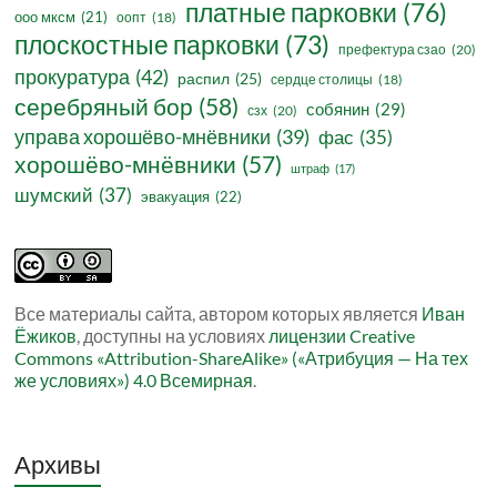
платные парковки
(76)
ооо мксм
(21)
оопт
(18)
плоскостные парковки
(73)
префектура сзао
(20)
прокуратура
(42)
распил
(25)
сердце столицы
(18)
серебряный бор
(58)
собянин
(29)
сзх
(20)
управа хорошёво-мнёвники
(39)
фас
(35)
хорошёво-мнёвники
(57)
штраф
(17)
шумский
(37)
эвакуация
(22)
Все материалы сайта, автором которых является
Иван
Ёжиков
, доступны на условиях
лицензии Creative
Commons «Attribution-ShareAlike» («Атрибуция — На тех
же условиях») 4.0 Всемирная
.
Архивы