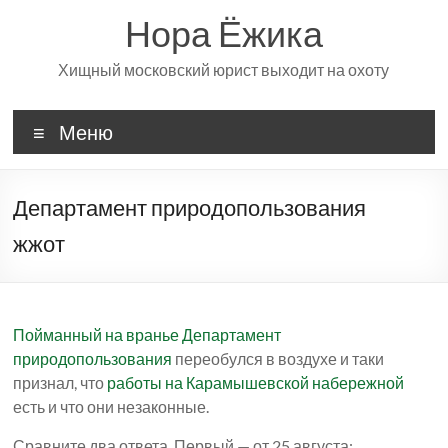
Перейти
Нора Ёжика
к
содержимому
Хищный московский юрист выходит на охоту
Меню
Департамент природопользования
жжот
Пойманный на вранье Департамент
природопользования
переобулся в воздухе и таки
признал, что
работы на Карамышевской набережной
есть и что они незаконные.
Сравните два ответа. Первый — от 25 августа: