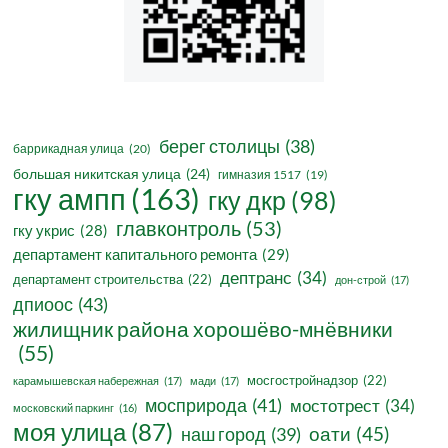
берег столицы
(38)
баррикадная улица
(20)
большая никитская улица
(24)
гимназия 1517
(19)
гку ампп
(163)
гку дкр
(98)
главконтроль
(53)
гку укрис
(28)
департамент капитального ремонта
(29)
дептранс
(34)
департамент строительства
(22)
дон-строй
(17)
дпиоос
(43)
жилищник района хорошёво-мнёвники
(55)
мосгостройнадзор
(22)
карамышевская набережная
(17)
мади
(17)
мосприрода
(41)
мостотрест
(34)
московский паркинг
(16)
моя улица
(87)
оати
(45)
наш город
(39)