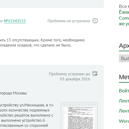
Все 
Ёжи
Comm
же у
Ар
Арх
Ме
Вой
Лент
Лент
Word