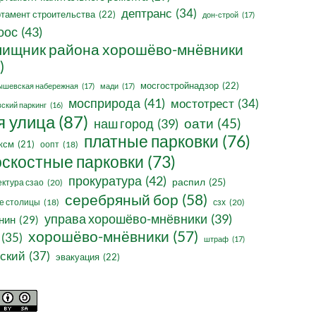
дептранс
(34)
тамент строительства
(22)
дон-строй
(17)
оос
(43)
ищник района хорошёво-мнёвники
)
мосгостройнадзор
(22)
ышевская набережная
(17)
мади
(17)
мосприрода
(41)
мостотрест
(34)
ский паркинг
(16)
я улица
(87)
оати
(45)
наш город
(39)
платные парковки
(76)
ксм
(21)
оопт
(18)
оскостные парковки
(73)
прокуратура
(42)
распил
(25)
ктура сзао
(20)
серебряный бор
(58)
сзх
(20)
е столицы
(18)
управа хорошёво-мнёвники
(39)
нин
(29)
хорошёво-мнёвники
(57)
(35)
штраф
(17)
ский
(37)
эвакуация
(22)