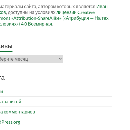
материалы сайта, автором которых является
Иван
ков
, доступны на условиях
лицензии Creative
ons «Attribution-ShareAlike» («Атрибуция — На тех
словиях») 4.0 Всемирная
.
хивы
ивы
та
ти
а записей
а комментариев
Press.org