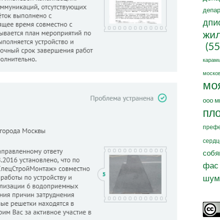
депар
дпи
жил
(55
карам
москов
мо
ооо м
пл
префе
сердц
собя
фас
шум