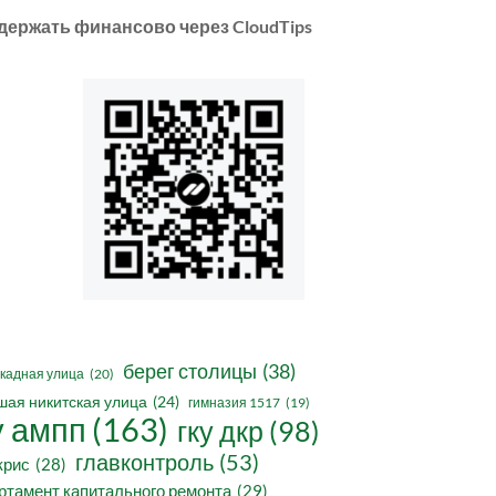
держать финансово через CloudTips
берег столицы
(38)
кадная улица
(20)
шая никитская улица
(24)
гимназия 1517
(19)
у ампп
(163)
гку дкр
(98)
главконтроль
(53)
крис
(28)
ртамент капитального ремонта
(29)