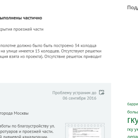
Под
барри
боль
гк
гку у
депа