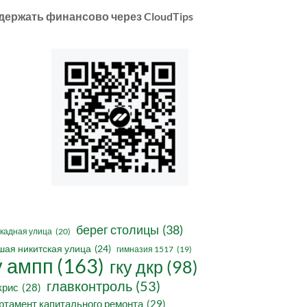
держать финансово через CloudTips
берег столицы
(38)
кадная улица
(20)
шая никитская улица
(24)
гимназия 1517
(19)
у ампп
(163)
гку дкр
(98)
главконтроль
(53)
крис
(28)
ртамент капитального ремонта
(29)