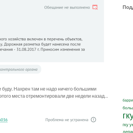
Под
не буду. Нахрен там не надо ничего большими
о этого места отремонтировали две недели назад…
барри
боль
гк
гку у
депа