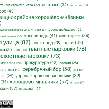
дептранс
(34)
тамент строительства
(22)
дон-строй
(17)
оос
(43)
ищник района хорошёво-мнёвники
)
мосгостройнадзор
(22)
ышевская набережная
(17)
мади
(17)
мосприрода
(41)
мостотрест
(34)
ский паркинг
(16)
я улица
(87)
оати
(45)
наш город
(39)
платные парковки
(76)
ксм
(21)
оопт
(18)
оскостные парковки
(73)
прокуратура
(42)
распил
(25)
ктура сзао
(20)
серебряный бор
(58)
сзх
(20)
е столицы
(18)
управа хорошёво-мнёвники
(39)
нин
(29)
хорошёво-мнёвники
(57)
(35)
штраф
(17)
ский
(37)
эвакуация
(22)