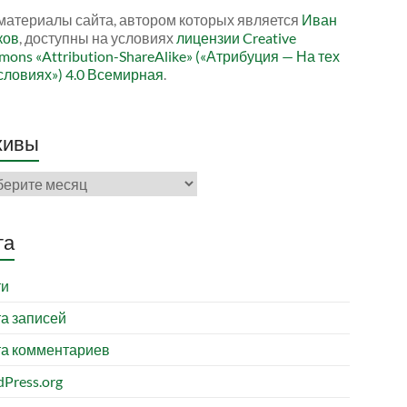
материалы сайта, автором которых является
Иван
ков
, доступны на условиях
лицензии Creative
ons «Attribution-ShareAlike» («Атрибуция — На тех
словиях») 4.0 Всемирная
.
хивы
ивы
та
ти
а записей
а комментариев
Press.org