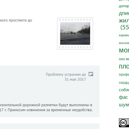
депар
дпи
жил
(55
карам
москов
мо
ооо м
пл
префе
сердц
собя
фас
шум