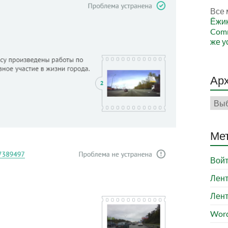
Все 
Ёжи
Comm
же у
Ар
Арх
Ме
Вой
Лент
Лент
Word