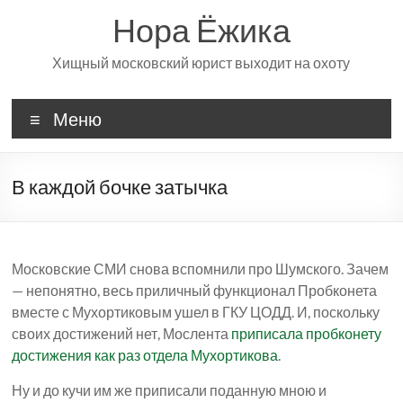
Перейти
Нора Ёжика
к
содержимому
Хищный московский юрист выходит на охоту
Меню
В каждой бочке затычка
Московские СМИ снова вспомнили про Шумского. Зачем
— непонятно, весь приличный функционал Пробконета
вместе с Мухортиковым ушел в ГКУ ЦОДД. И, поскольку
своих достижений нет, Мослента
приписала пробконету
достижения как раз отдела Мухортикова
.
Ну и до кучи им же приписали поданную мною и