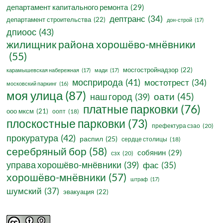
департамент капитального ремонта
(29)
дептранс
(34)
департамент строительства
(22)
дон-строй
(17)
дпиоос
(43)
жилищник района хорошёво-мнёвники
(55)
мосгостройнадзор
(22)
карамышевская набережная
(17)
мади
(17)
мосприрода
(41)
мостотрест
(34)
московский паркинг
(16)
моя улица
(87)
оати
(45)
наш город
(39)
платные парковки
(76)
ооо мксм
(21)
оопт
(18)
плоскостные парковки
(73)
префектура сзао
(20)
прокуратура
(42)
распил
(25)
сердце столицы
(18)
серебряный бор
(58)
собянин
(29)
сзх
(20)
управа хорошёво-мнёвники
(39)
фас
(35)
хорошёво-мнёвники
(57)
штраф
(17)
шумский
(37)
эвакуация
(22)