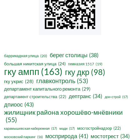
берег столицы
(38)
баррикадная улица
(20)
большая никитская улица
(24)
гимназия 1517
(19)
гку ампп
(163)
гку дкр
(98)
главконтроль
(53)
гку укрис
(28)
департамент капитального ремонта
(29)
дептранс
(34)
департамент строительства
(22)
дон-строй
(17)
дпиоос
(43)
жилищник района хорошёво-мнёвники
(55)
мосгостройнадзор
(22)
карамышевская набережная
(17)
мади
(17)
мосприрода
(41)
мостотрест
(34)
московский паркинг
(16)