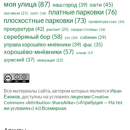
моя улица
(87)
оати
(45)
наш город
(39)
платные парковки
(76)
ооо мксм
(21)
оопт
(18)
плоскостные парковки
(73)
префектура сзао
(20)
прокуратура
(42)
распил
(25)
сердце столицы
(18)
серебряный бор
(58)
собянин
(29)
сзх
(20)
управа хорошёво-мнёвники
(39)
фас
(35)
хорошёво-мнёвники
(57)
штраф
(17)
шумский
(37)
эвакуация
(22)
Все материалы сайта, автором которых является
Иван
Ёжиков
, доступны на условиях
лицензии Creative
Commons «Attribution-ShareAlike» («Атрибуция — На тех
же условиях») 4.0 Всемирная
.