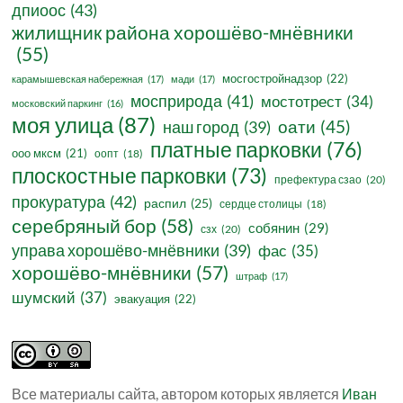
дпиоос
(43)
жилищник района хорошёво-мнёвники
(55)
мосгостройнадзор
(22)
карамышевская набережная
(17)
мади
(17)
мосприрода
(41)
мостотрест
(34)
московский паркинг
(16)
моя улица
(87)
оати
(45)
наш город
(39)
платные парковки
(76)
ооо мксм
(21)
оопт
(18)
плоскостные парковки
(73)
префектура сзао
(20)
прокуратура
(42)
распил
(25)
сердце столицы
(18)
серебряный бор
(58)
собянин
(29)
сзх
(20)
управа хорошёво-мнёвники
(39)
фас
(35)
хорошёво-мнёвники
(57)
штраф
(17)
шумский
(37)
эвакуация
(22)
Все материалы сайта, автором которых является
Иван