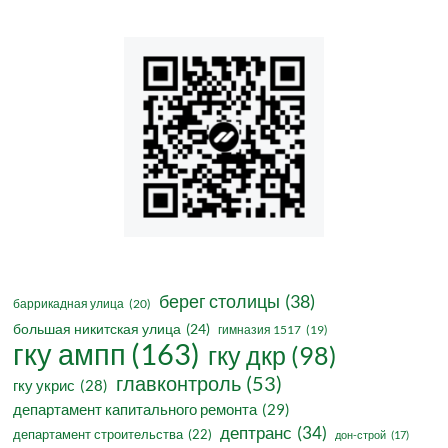
берег столицы
(38)
баррикадная улица
(20)
большая никитская улица
(24)
гимназия 1517
(19)
гку ампп
(163)
гку дкр
(98)
главконтроль
(53)
гку укрис
(28)
департамент капитального ремонта
(29)
дептранс
(34)
департамент строительства
(22)
дон-строй
(17)