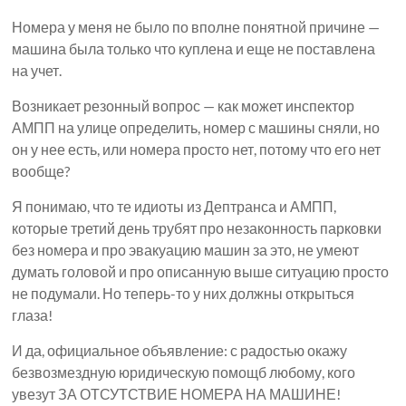
Номера у меня не было по вполне понятной причине —
машина была только что куплена и еще не поставлена
на учет.
Возникает резонный вопрос — как может инспектор
АМПП на улице определить, номер с машины сняли, но
он у нее есть, или номера просто нет, потому что его нет
вообще?
Я понимаю, что те идиоты из Дептранса и АМПП,
которые третий день трубят про незаконность парковки
без номера и про эвакуацию машин за это, не умеют
думать головой и про описанную выше ситуацию просто
не подумали. Но теперь-то у них должны открыться
глаза!
И да, официальное объявление: с радостью окажу
безвозмездную юридическую помощб любому, кого
увезут ЗА ОТСУТСТВИЕ НОМЕРА НА МАШИНЕ!