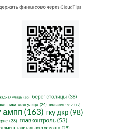
держать финансово через CloudTips
берег столицы
(38)
кадная улица
(20)
шая никитская улица
(24)
гимназия 1517
(19)
у ампп
(163)
гку дкр
(98)
главконтроль
(53)
крис
(28)
ртамент капитального ремонта
(29)