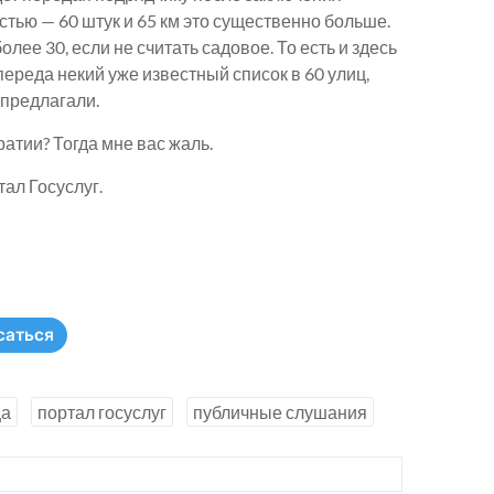
стью — 60 штук и 65 км это существенно больше.
лее 30, если не считать садовое. То есть и здесь
переда некий уже известный список в 60 улиц,
 предлагали.
атии? Тогда мне вас жаль.
ал Госуслуг.
саться
ца
портал госуслуг
публичные слушания