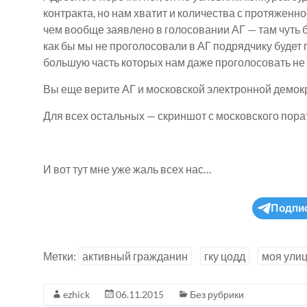
контракта, но нам хватит и количества с протяженно
чем вообще заявлено в голосовании АГ — там чуть бо
как бы мы не проголосовали в АГ подрядчику будет 
большую часть которых нам даже проголосовать не
Вы еще верите АГ и московской электронной демокр
Для всех остальных — скриншот с московского порат
И вот тут мне уже жаль всех нас…
Подпи
Метки:
активный гражданин
гку цодд
моя ули
ezhick
06.11.2015
Без рубрики