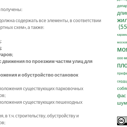
депар
 получены:
дпи
жил
олжна содержать все элементы, в соответствии
(55
ртных схем», а также:
карам
;
москов
;
мо
уаров;
ооо м
с движения по проезжим частям улиц для
пл
префе
ожения и обустройство остановок
сердц
ю положения существующих парковочных
собя
ов;
фас
ю положения существующих пешеходных
шум
 в т.ч. строительству, обустройству и
ов;