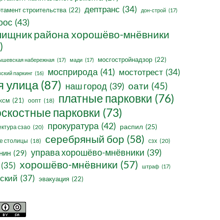
дептранс
(34)
тамент строительства
(22)
дон-строй
(17)
оос
(43)
ищник района хорошёво-мнёвники
)
мосгостройнадзор
(22)
ышевская набережная
(17)
мади
(17)
мосприрода
(41)
мостотрест
(34)
ский паркинг
(16)
я улица
(87)
оати
(45)
наш город
(39)
платные парковки
(76)
ксм
(21)
оопт
(18)
оскостные парковки
(73)
прокуратура
(42)
распил
(25)
ктура сзао
(20)
серебряный бор
(58)
сзх
(20)
е столицы
(18)
управа хорошёво-мнёвники
(39)
нин
(29)
хорошёво-мнёвники
(57)
(35)
штраф
(17)
ский
(37)
эвакуация
(22)