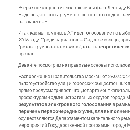
Вчера я не утерпел и слил ключевой факт Леониду 
Надеюсь, что этот аргумент еще кого-то сподвиг зад
расскажу вам.
Итак, как мы помним, в АГ идет голосование по выб
2016 году. Среди вариантов — Садовое кольцо, приче
"реконструировать не нужно", то есть
теоретически
против.
Давайте посмотрим на правовые основы использова
Распоряжение Правительства Москвы от 29.07.201
"Благоустройство улиц и городских общественных п
прямо предусматривает, что Департамент капиталь
префектурами административных округов города М
результатов электронного голосования в рамк
перечень первоочередных улиц для выполнени
осуществляются Департаментом капитального ремо
мероприятий Государственной программы города Мо