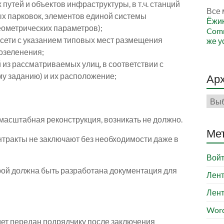
утей и объектов инфраструктуры, в т.ч. станций
Все 
х парковок, элементов единой системы
Ёжи
еометрических параметров);
Comm
сети с указанием типовых мест размещения
же у
озеленения;
 из рассматриваемых улиц, в соответствии с
у заданию) и их расположение;
Ар
Арх
масштабная реконструкция, возникать не должно.
Ме
нтракты не заключают без необходимости даже в
Вой
орой должна быть разработана документация для
Лент
Лент
Word
удет передан подрядчику после заключения