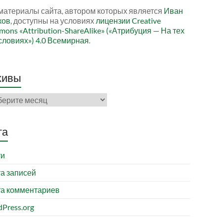
материалы сайта, автором которых является
Иван
ков
, доступны на условиях
лицензии Creative
ons «Attribution-ShareAlike» («Атрибуция — На тех
словиях») 4.0 Всемирная
.
хивы
ивы
та
ти
а записей
а комментариев
Press.org