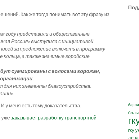
Под
ешений. Как же тогда понимать вот эту фразу из
том году представили и общественные
диная Россия» выступила с инициативой
писей за предложение включить в программу
е кольца, а также значимые городские
удут суммированы с голосами горожан,
организации.
ут для них элементы благоустройства.
анин».
 И у меня есть тому доказательства.
барри
боль
 уже
заказывает разработку транспортной
гк
гку у
депа