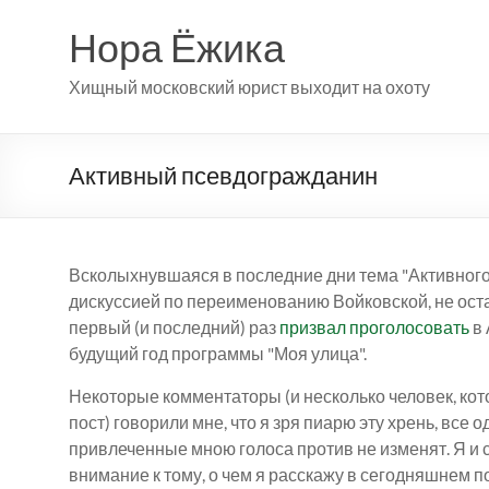
Перейти
к
Нора Ёжика
содержимому
Хищный московский юрист выходит на охоту
Активный псевдогражданин
Всколыхнувшаяся в последние дни тема "Активного
дискуссией по переименованию Войковской, не ост
первый (и последний) раз
призвал проголосовать
в 
будущий год программы "Моя улица".
Некоторые комментаторы (и несколько человек, кот
пост) говорили мне, что я зря пиарю эту хрень, все
привлеченные мною голоса против не изменят. Я и 
внимание к тому, о чем я расскажу в сегодняшнем п