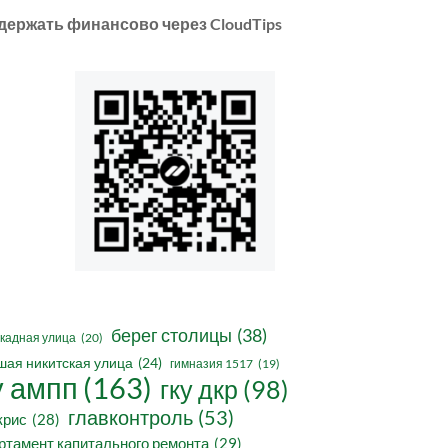
держать финансово через CloudTips
берег столицы
(38)
кадная улица
(20)
шая никитская улица
(24)
гимназия 1517
(19)
у ампп
(163)
гку дкр
(98)
главконтроль
(53)
крис
(28)
ртамент капитального ремонта
(29)