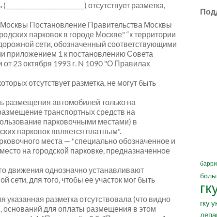
 (
___________________________
) отсутствует разметка,
Под
а Москвы Постановление Правительства Москвы
родских парковок в городе Москве" “к территории
о-дорожной сети, обозначенный соответствующими
и приложением 1 к постановлению Совета
т 23 октября 1993 г. N 1090 "О Правилах
оторых отсутствует разметка, не могут быть
ть размещения автомобилей только на
"размещение транспортных средств на
пользование парковочными местами) в
ских парковок является платным".
рковочного места — "специально обозначенное и
место на городской парковке, предназначенное
барри
го движения однозначно устанавливают
боль
 сети, для того, чтобы ее участок мог быть
гк
ля указанная разметка отсутствовала (что видно
гку у
), оснований для оплаты размещения в этом
депа