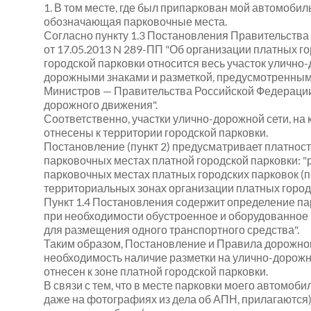
1. В том месте, где был припаркован мой автомобиль
обозначающая парковочные места.
Согласно пункту 1.3 Постановления Правительств
от 17.05.2013 N 289-ПП "Об организации платных го
городской парковки относится весь участок уличн
дорожными знаками и разметкой, предусмотренным
Министров — Правительства Российской Федерации о
дорожного движения".
Соответственно, участки улично-дорожной сети, на к
отнесены к территории городской парковки.
Постановление (пункт 2) предусматривает платнос
парковочных местах платной городской парковки: 
парковочных местах платных городских парковок (
территориальных зонах организации платных город
Пункт 1.4 Постановления содержит определение па
при необходимости обустроенное и оборудованное 
для размещения одного транспортного средства".
Таким образом, Постановление и Правила дорожно
необходимость наличие разметки на улично-дорожной
отнесен к зоне платной городской парковки.
В связи с тем, что в месте парковки моего автомоби
даже на фотографиях из дела об АПН, прилагаются