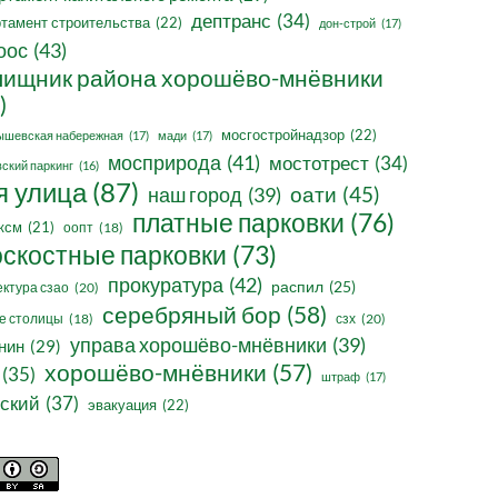
дептранс
(34)
тамент строительства
(22)
дон-строй
(17)
оос
(43)
ищник района хорошёво-мнёвники
)
мосгостройнадзор
(22)
ышевская набережная
(17)
мади
(17)
мосприрода
(41)
мостотрест
(34)
ский паркинг
(16)
я улица
(87)
оати
(45)
наш город
(39)
платные парковки
(76)
ксм
(21)
оопт
(18)
оскостные парковки
(73)
прокуратура
(42)
распил
(25)
ктура сзао
(20)
серебряный бор
(58)
сзх
(20)
е столицы
(18)
управа хорошёво-мнёвники
(39)
нин
(29)
хорошёво-мнёвники
(57)
(35)
штраф
(17)
ский
(37)
эвакуация
(22)