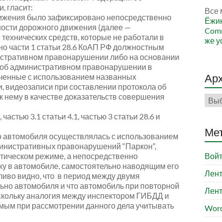
, гласит:
Все 
движения было зафиксировано непосредственно
Ёжи
ности дорожного движения (далее —
Comm
технических средств, которые не работали в
же у
но части 1 статьи 28.6 КоАП РФ должностным
истративном правонарушении либо на основании
ол об административном правонарушении в
Ар
ученные с использованием названных
, видеозаписи при составлении протокола об
нему в качестве доказательств совершения
Арх
астью 3.1 статьи 4.1, частью 3 статьи 28.6 и
Ме
о автомобиля осуществлялась с использованием
министративных правонарушений “Паркон”,
тическом режиме, а непосредственно
Вой
ку в автомобиле, самостоятельно наводящим его
Лент
ливо видно, что в период между двумя
но автомобиля и что автомобиль при повторной
Лент
скольку аналогия между инспектором ГИБДД и
мым при рассмотрении данного дела учитывать
Word