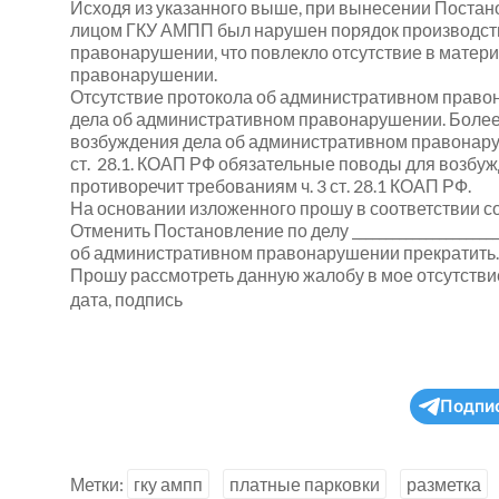
Исходя из указанного выше, при вынесении Пост
лицом ГКУ АМПП был нарушен порядок производств
правонарушении, что повлекло отсутствие в матер
правонарушении.
Отсутствие протокола об административном прав
дела об административном правонарушении. Более 
возбуждения дела об административном правонаруш
ст. 28.1. КОАП РФ обязательные поводы для возбуж
противоречит требованиям ч. 3 ст. 28.1 КОАП РФ.
На основании изложенного прошу в соответствии со ст.ст
Отменить Постановление по делу
______________________
об административном правонарушении прекратить.
Прошу рассмотреть данную жалобу в мое отсутстви
дата, подпись
Подпи
Метки:
гку ампп
платные парковки
разметка