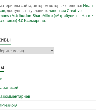
материалы сайта, автором которых является
Иван
ков
, доступны на условиях
лицензии Creative
ons «Attribution-ShareAlike» («Атрибуция — На тех
словиях») 4.0 Всемирная
.
хивы
ивы
та
ти
а записей
а комментариев
Press.org