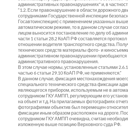
административных правонарушениях" и, в частности
“1.2. Если правонарушение в области дорожного 
сотрудниками Государственной инспекции безопас
Госавтоинспекция) с применением указанных выше 
автоматическом режиме, то в данном случае соглас
лицом выносится постановление по делу об админ
части 1 статьи 28.2 КоАП РФ составляется проток
отношении водителя транспортного средства. Пол
технических средств материалы фото- и киносъемки
административном правонарушении приобщаются к 
административного правонарушения.
В этом случае нормы, установленные статьями 2.6.1, ч
частью 6 статьи 29.10 КоАП РФ, не применяются.”
В данном случае, фиксация местонахождения моег
специального технического средства фиксации ад
являющегося прибором, используемым не в автома
сотрудником ГКУ АМПП, регулирующим его установ
на объект и т.д. На прилагаемых фотографиях отчет
фотографиями объектив был перемещен относитель
фиксации иным образом расположен на дороге. По
сотрудником ГКУ АМПП очевидна, считаю необходи
изложенную выше позицию Верховного суда РФ.