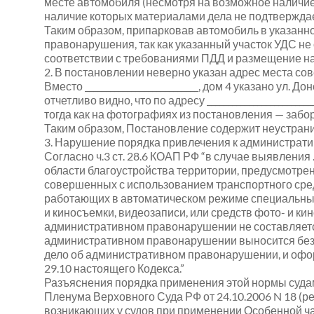
месте автомобиля (несмотря на возможное наличие зн
наличие которых материалами дела не подтверждае
Таким образом, припарковав автомобиль в указанн
правонарушения, так как указанный участок УДС не 
соответствии с требованиями ПДД и размещение на
2. В постановлении неверно указан адрес места с
Вместо
___________________________
, дом 4 указано ул. Д
отчетливо видно, что по адресу
_________________________
тогда как на фотографиях из постановления — забор
Таким образом, Постановление содержит неустрани
3. Нарушение порядка привлечения к администрати
Согласно ч.3 ст. 28.6 КОАП РФ “в случае выявлени
области благоустройства территории, предусмотре
совершенных с использованием транспортного сре
работающих в автоматическом режиме специальных
и киносъемки, видеозаписи, или средств фото- и кин
административном правонарушении не составляется
административном правонарушении выносится без 
дело об административном правонарушении, и офо
29.10 настоящего Кодекса.”
Разъяснения порядка применения этой нормы судами
Пленума Верховного Суда РФ от 24.10.2006 N 18 (ред
возникающих у судов при применении Особенной ч