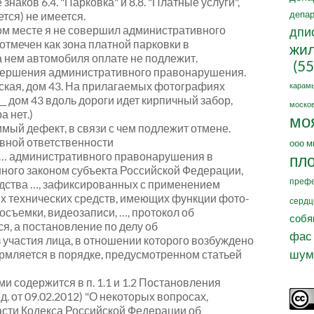
аков 6.4. "Парковка" и 8.8. "Платные услуги",
депар
тся) не имеется.
ом месте я не совершил административного
дпи
отмечен как зона платной парковки в
жил
 нем автомобиля оплате не подлежит.
(55
овершения административного правонарушения.
онская, дом 43. На прилагаемых фотографиях
карам
__
дом 43 вдоль дороги идет кирпичный забор,
москов
а нет.)
мо
мый дефект, в связи с чем подлежит отмене.
вной ответственности
ооо м
я … административного правонарушения в
пл
нного законом субъекта Российской Федерации,
префе
дства …, зафиксированных с применением
 технических средств, имеющих функции фото-
сердц
осъемки, видеозаписи, …, протокол об
собя
, а постановление по делу об
фас
участия лица, в отношении которого возбуждено
шум
рмляется в порядке, предусмотренном статьей
 содержится в п. 1.1 и 1.2 Постановления
. от 09.02.2012) "О некоторых вопросах,
асти Кодекса Российской Федерации об