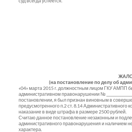
суд всегда успеется.
ЖАЛ
(на постановление по делу об ад
«04» марта 2015 г. должностным лицом ГКУ АМПП б
административном правонарушении №
______________
постановлении, я был признан виновным в совер
предусмотренного п.2 ст. 8.14 Административного к
наказание в виде штрафа в размере 2500 рублей.
Считаю данное постановление незаконным и подле
административного правонарушения и наличием н
характера.