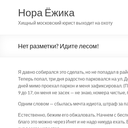
Перейти
к
Нора Ёжика
содержимому
Хищный московский юрист выходит на охоту
Нет разметки? Идите лесом!
Я давно собирался это сделать, но не попадал в р
Теперь попал, три дня радостно парковался на ул. 
дней мимо проехал паркон и меня зафиксировал. (По
9 до 17, он меня не засек — не знаю, номера чистые, 
Одним словом — сбылась мечта идиота, штраф за пар
Естественно, бежим его обжаловать. Начнем с бес
благо это можно через Инет и не надо никуда ехать. В