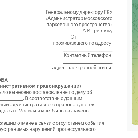
Генеральному директору ГКУ
«Администратор московского
парковочного пространства»
А.И.Гривняку
От ___________________
проживающего по адресу:
___________________________
Контактный телефон:
___________________________
адрес электронной почты:
___________________________
ОБА
министративном правонарушении)
ыло вынесено постановление по делу об
_____________
. В соответствии с данным
шении административного правонарушения
одекса г. Москвы и мне было назначено
жащим отмене в связи с отсутствием события
еустранимых нарушений процессуального