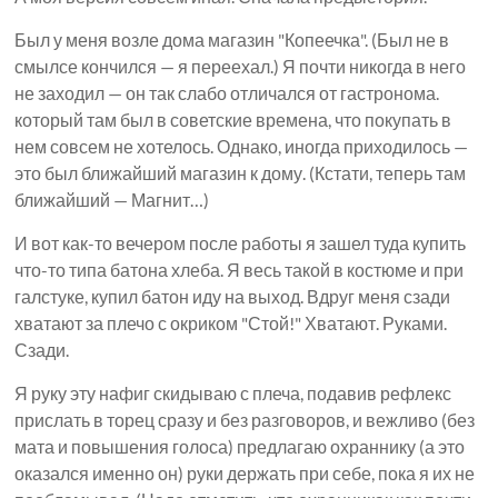
Был у меня возле дома магазин "Копеечка". (Был не в
смылсе кончился — я переехал.) Я почти никогда в него
не заходил — он так слабо отличался от гастронома.
который там был в советские времена, что покупать в
нем совсем не хотелось. Однако, иногда приходилось —
это был ближайший магазин к дому. (Кстати, теперь там
ближайший — Магнит…)
И вот как-то вечером после работы я зашел туда купить
что-то типа батона хлеба. Я весь такой в костюме и при
галстуке, купил батон иду на выход. Вдруг меня сзади
хватают за плечо с окриком "Стой!" Хватают. Руками.
Сзади.
Я руку эту нафиг скидываю с плеча, подавив рефлекс
прислать в торец сразу и без разговоров, и вежливо (без
мата и повышения голоса) предлагаю охраннику (а это
оказался именно он) руки держать при себе, пока я их не