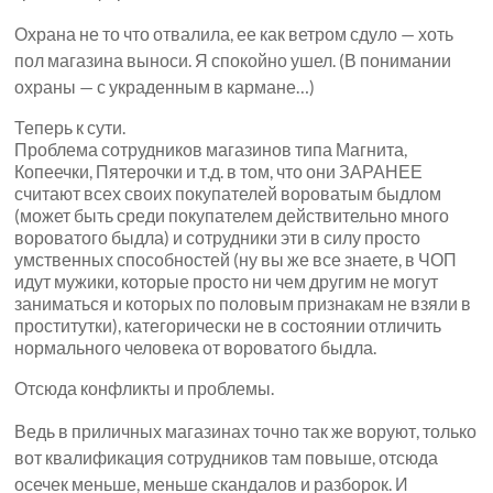
Охрана не то что отвалила, ее как ветром сдуло — хоть
пол магазина выноси. Я спокойно ушел. (В понимании
охраны — с украденным в кармане…)
Теперь к сути.
Проблема сотрудников магазинов типа Магнита,
Копеечки, Пятерочки и т.д. в том, что они ЗАРАНЕЕ
считают всех своих покупателей вороватым быдлом
(может быть среди покупателем действительно много
вороватого быдла) и сотрудники эти в силу просто
умственных способностей (ну вы же все знаете, в ЧОП
идут мужики, которые просто ни чем другим не могут
заниматься и которых по половым признакам не взяли в
проститутки), категорически не в состоянии отличить
нормального человека от вороватого быдла.
Отсюда конфликты и проблемы.
Ведь в приличных магазинах точно так же воруют, только
вот квалификация сотрудников там повыше, отсюда
осечек меньше, меньше скандалов и разборок. И