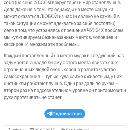
себя (не себе, а ВСЕМ вокруг тебя) и мир станет лучше.
Дело даже не в том, что однажды на месте бабушки
может оказаться ЛЮБОЙ из нас (и далеко не каждый в
такой ситуации сможет адекватно за себя постоять!),
дело в том, что устраняясь от решения ЧУЖИХ проблем,
мы культивируем безнаказанных ментов, чоповцев и
кассиров. И множим эти проблемы.
Каждый поставленный на место мудак в следующий раз
задумается, а надло ли ему с этого места двигаться. У
ограниченных людей очень хорошо развито чувство
самосохранения — тупые куда ближе к животным, у них
инстинкты работают лучше. Один раз дали по рукам —
второй раз на подсознательном уровне он притормозит и
руки протягивать не станет.
Подписаться
ezhick
06.02.2015
Без рубрики