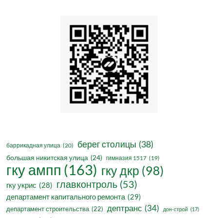
берег столицы
(38)
баррикадная улица
(20)
большая никитская улица
(24)
гимназия 1517
(19)
гку ампп
(163)
гку дкр
(98)
главконтроль
(53)
гку укрис
(28)
департамент капитального ремонта
(29)
дептранс
(34)
департамент строительства
(22)
дон-строй
(17)