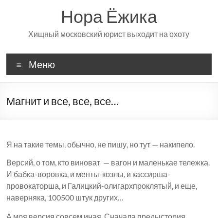
Перейти
Нора Ёжика
к
содержимому
Хищный московский юрист выходит на охоту
Меню
Магнит и все, все, все…
Я на такие темы, обычно, не пишу, но тут — накипело.
Версий, о том, кто виноват — вагон и маленькае тележка.
И бабка-воровка, и менты-козлы, и кассирша-
провокаторша, и Галицкий-олигархпроклятый, и еще,
наверняка, 100500 штук других…
А моя версия совсем иная. Сначала предыстория.