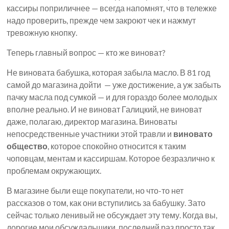
кассиры поприличнее — всегда напомнят, что в тележке
надо проверить, прежде чем закроют чек и нажмут
тревожную кнопку.
Теперь главный вопрос — кто же виноват?
Не виновата бабушка, которая забыла масло. В 81 год
самой до магазина дойти — уже достижение, а уж забыть
пачку масла под сумкой — и для гораздо более молодых
вполне реально. И не виноват Галицкий, не виноват
даже, полагаю, директор магазина. Виноваты
непосредственные участники этой травли и
виновато
общество
, которое спокойно относится к таким
чоповцам, ментам и кассиршам. Которое безразлично к
проблемам окружающих.
В магазине были еще покупатели, но что-то нет
рассказов о том, как они вступились за бабушку. Зато
сейчас только ленивый не обсуждает эту тему. Когда вы,
дорогие мои обсуждальщики, последний раз просто так