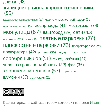
дпиоос
(43)
жилищник района хорошёво-мнёвники
(55)
мосгостройнадзор
(22)
карамышевская набережная
(17)
мади
(17)
мосприрода
(41)
мостотрест
(34)
московский паркинг
(16)
моя улица
(87)
оати
(45)
наш город
(39)
платные парковки
(76)
ооо мксм
(21)
оопт
(18)
плоскостные парковки
(73)
префектура сзао
(20)
прокуратура
(42)
распил
(25)
сердце столицы
(18)
серебряный бор
(58)
собянин
(29)
сзх
(20)
управа хорошёво-мнёвники
(39)
фас
(35)
хорошёво-мнёвники
(57)
штраф
(17)
шумский
(37)
эвакуация
(22)
Все материалы сайта, автором которых является
Иван