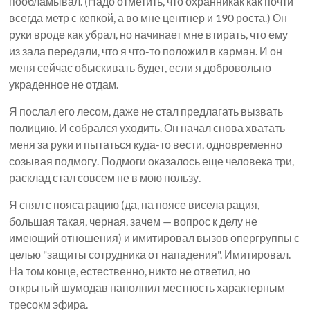
пообламывал. (Надо отметить, что охранникак как почти
всегда метр с кепкой, а во мне центнер и 190 роста.) Он
руки вроде как убрал, но начинает мне втирать, что ему
из зала передали, что я что-то положил в карман. И он
меня сейчас обыскивать будет, если я добровольно
украденное не отдам.
Я послал его лесом, даже не стал предлагать вызвать
полицию. И собрался уходить. Он начал снова хватать
меня за руки и пытаться куда-то вести, одновременно
созывая подмогу. Подмоги оказалось еще человека три,
расклад стал совсем не в мою пользу.
Я снял с пояса рацию (да, на поясе висела рация,
большая такая, черная, зачем — вопрос к делу не
имеющий отношения) и имитировал вызов опергруппы с
целью "защиты сотрудника от нападения". Имитировал.
На том конце, естественно, никто не ответил, но
открытый шумодав наполнил местность характерным
тресокм эфира.